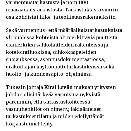
varmennustarkastusta ja noin 1100
määräaikaistarkastusta. Tarkastuksista suurin
osa kohdistui liike- ja teollisuusrakennuksiin.
Sekä varmennus- että määräaikaistarkastuksista
yli puolessa kohteista oli merkittäviä puutteita
esimerkiksi sähkölaitteiden rakenteissa ja
kotelointiluokissa, sähkökaapeleiden
suojauksessa, asennusdokumentaatiossa,
urakoitsijan käyttöönottotarkastuksissa sekä
huolto- ja kunnossapito-ohjelmissa.
Tukesin johtaja
Kirsi Levän
mukaan yritysten
johdon olisi tärkeää varmistua nykyistä
paremmin, että tarkastuskohteessa
vastuuhenkilöt on nimetty, lakisääteiset
tarkastukset tilattu ja niiden edellyttämät
korjaustoimet tehty.