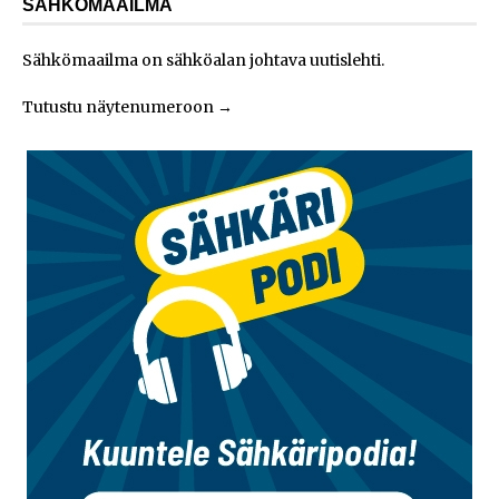
SÄHKÖMAAILMA
Sähkömaailma on sähköalan johtava uutislehti.
Tutustu näytenumeroon
→