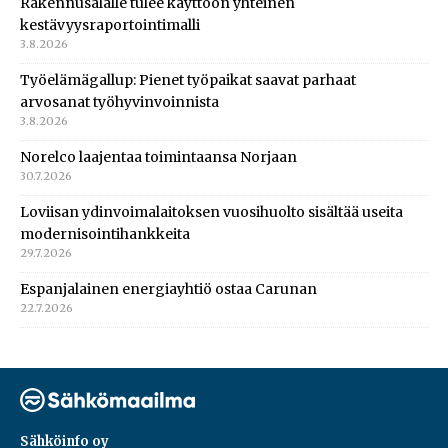
Rakennusalalle tulee käyttöön yhteinen
kestävyysraportointimalli
3.8.2026
Työelämägallup: Pienet työpaikat saavat parhaat
arvosanat työhyvinvoinnista
3.8.2026
Norelco laajentaa toimintaansa Norjaan
30.7.2026
Loviisan ydinvoimalaitoksen vuosihuolto sisältää useita
modernisointihankkeita
29.7.2026
Espanjalainen energiayhtiö ostaa Carunan
22.7.2026
Sähköinfo oy