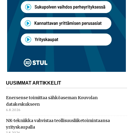
UUSIMMAT ARTIKKELIT
Enersense toimittaa sähköaseman Kouvolan
datakeskukseen
6.8.2026
NK-tekniikka vahvistaa teollisuusliiketoimintaansa
yrityskaupalla
3.8.2026