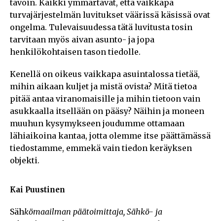
tavoin. Kaikki ymmärtävät, että vaikkapa
turvajärjestelmän luvitukset väärissä käsissä ovat
ongelma. Tulevaisuudessa tätä luvitusta tosin
tarvitaan myös aivan asunto- ja jopa
henkilökohtaisen tason tiedolle.
Kenellä on oikeus vaikkapa asuintalossa tietää,
mihin aikaan kuljet ja mistä ovista? Mitä tietoa
pitää antaa viranomaisille ja mihin tietoon vain
asukkaalla itsellään on pääsy? Näihin ja moneen
muuhun kysymykseen joudumme ottamaan
lähiaikoina kantaa, jotta olemme itse päättämässä
tiedostamme, emmekä vain tiedon keräyksen
objekti.
Kai Puustinen
Säh
kömaailman päätoimittaja, Sähkö- ja