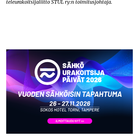
teleurakoitsijaliitto STUL ry:n toimitusjohtaja.