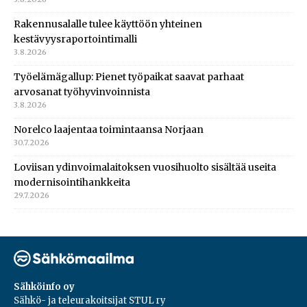
Rakennusalalle tulee käyttöön yhteinen
kestävyysraportointimalli
3.8.2026
Työelämägallup: Pienet työpaikat saavat parhaat
arvosanat työhyvinvoinnista
3.8.2026
Norelco laajentaa toimintaansa Norjaan
30.7.2026
Loviisan ydinvoimalaitoksen vuosihuolto sisältää useita
modernisointihankkeita
29.7.2026
Sähköinfo oy
Sähkö- ja teleurakoitsijat STUL ry