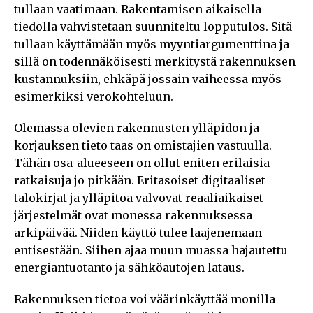
tullaan vaatimaan. Rakentamisen aikaisella
tiedolla vahvistetaan suunniteltu lopputulos. Sitä
tullaan käyttämään myös myyntiargumenttina ja
sillä on todennäköisesti merkitystä rakennuksen
kustannuksiin, ehkäpä jossain vaiheessa myös
esimerkiksi verokohteluun.
Olemassa olevien rakennusten ylläpidon ja
korjauksen tieto taas on omistajien vastuulla.
Tähän osa-alueeseen on ollut eniten erilaisia
ratkaisuja jo pitkään. Eritasoiset digitaaliset
talokirjat ja ylläpitoa valvovat reaaliaikaiset
järjestelmät ovat monessa rakennuksessa
arkipäivää. Niiden käyttö tulee laajenemaan
entisestään. Siihen ajaa muun muassa hajautettu
energiantuotanto ja sähköautojen lataus.
Rakennuksen tietoa voi väärinkäyttää monilla