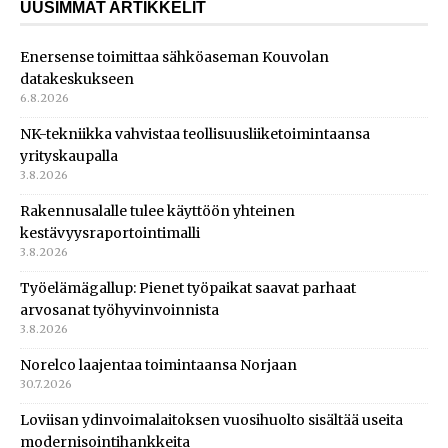
UUSIMMAT ARTIKKELIT
Enersense toimittaa sähköaseman Kouvolan
datakeskukseen
6.8.2026
NK-tekniikka vahvistaa teollisuusliiketoimintaansa
yrityskaupalla
3.8.2026
Rakennusalalle tulee käyttöön yhteinen
kestävyysraportointimalli
3.8.2026
Työelämägallup: Pienet työpaikat saavat parhaat
arvosanat työhyvinvoinnista
3.8.2026
Norelco laajentaa toimintaansa Norjaan
30.7.2026
Loviisan ydinvoimalaitoksen vuosihuolto sisältää useita
modernisointihankkeita