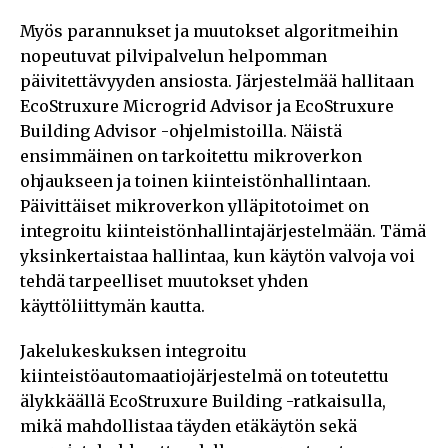
Myös parannukset ja muutokset algoritmeihin
nopeutuvat pilvipalvelun helpomman
päivitettävyyden ansiosta. Järjestelmää hallitaan
EcoStruxure Microgrid Advisor ja EcoStruxure
Building Advisor -ohjelmistoilla. Näistä
ensimmäinen on tarkoitettu mikroverkon
ohjaukseen ja toinen kiinteistönhallintaan.
Päivittäiset mikroverkon ylläpitotoimet on
integroitu kiinteistönhallintajärjestelmään. Tämä
yksinkertaistaa hallintaa, kun käytön valvoja voi
tehdä tarpeelliset muutokset yhden
käyttöliittymän kautta.
Jakelukeskuksen integroitu
kiinteistöautomaatiojärjestelmä on toteutettu
älykkäällä EcoStruxure Building -ratkaisulla,
mikä mahdollistaa täyden etäkäytön sekä