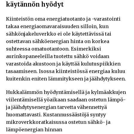
käytännön hyödyt
Kiinteistön oma energiatuotanto ja -varastointi
takaa energiaomavaraisuuden silloin, kun
sähkönjakeluverkko ei ole käytettävissä tai
ostettavan sähköenergian hinta on korkea
suhteessa omatuotantoon. Esimerkiksi
aurinkopaneeleilla tuotettu sähkö voidaan
varastoida akustoon ja käyttää kulutuspiikkien
tasaamiseen. Isossa kiinteistössä energiaa kuluu
kuitenkin eniten lämmitykseen ja jäähdytykseen.
Hukkalämmön hyödyntämisellä ja kylmäakkujen
viilentämisellä yöaikaan saadaan ostetun lämpö-
ja jäähdytysenergian tarvetta vähennettyä
huomattavasti. Kustannussäästöjä syntyy
mikroverkkoratkaisussa ostetun sähkö- ja
lämpöenergian hinnan