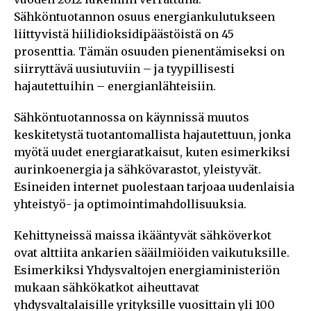
Sähköntuotannon osuus energiankulutukseen
liittyvistä hiilidioksidipäästöistä on 45
prosenttia. Tämän osuuden pienentämiseksi on
siirryttävä uusiutuviin – ja tyypillisesti
hajautettuihin – energianlähteisiin.
Sähköntuotannossa on käynnissä muutos
keskitetystä tuotantomallista hajautettuun, jonka
myötä uudet energiaratkaisut, kuten esimerkiksi
aurinkoenergia ja sähkövarastot, yleistyvät.
Esineiden internet puolestaan tarjoaa uudenlaisia
yhteistyö- ja optimointimahdollisuuksia.
Kehittyneissä maissa ikääntyvät sähköverkot
ovat alttiita ankarien sääilmiöiden vaikutuksille.
Esimerkiksi Yhdysvaltojen energiaministeriön
mukaan sähkökatkot aiheuttavat
yhdysvaltalaisille yrityksille vuosittain yli 100