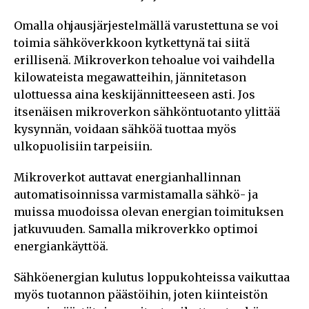
Omalla ohjausjärjestelmällä varustettuna se voi
toimia sähköverkkoon kytkettynä tai siitä
erillisenä. Mikroverkon tehoalue voi vaihdella
kilowateista megawatteihin, jännitetason
ulottuessa aina keskijännitteeseen asti. Jos
itsenäisen mikroverkon sähköntuotanto ylittää
kysynnän, voidaan sähköä tuottaa myös
ulkopuolisiin tarpeisiin.
Mikroverkot auttavat energianhallinnan
automatisoinnissa varmistamalla sähkö- ja
muissa muodoissa olevan energian toimituksen
jatkuvuuden. Samalla mikroverkko optimoi
energiankäyttöä.
Sähköenergian kulutus loppukohteissa vaikuttaa
myös tuotannon päästöihin, joten kiinteistön