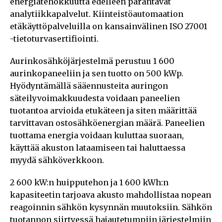
energiatehokkuutta edelleen parantavat
analytiikkapalvelut. Kiinteistöautomaation
etäkäyttöpalveluilla on kansainvälinen ISO 27001
-tietoturvasertifiointi.
Aurinkosähköjärjestelmä perustuu 1 600
aurinkopaneeliin ja sen tuotto on 500 kWp.
Hyödyntämällä sääennusteita auringon
säteilyvoimakkuudesta voidaan paneelien
tuotantoa arvioida etukäteen ja siten määrittää
tarvittavan ostosähköenergian määrä. Paneelien
tuottama energia voidaan kuluttaa suoraan,
käyttää akuston lataamiseen tai haluttaessa
myydä sähköverkkoon.
2 600 kW:n huipputehon ja 1 600 kWh:n
kapasiteetin tarjoava akusto mahdollistaa nopean
reagoinnin sähkön kysynnän muutoksiin. Sähkön
tuotannon siirtyessä hajautetumpiin järjestelmiin