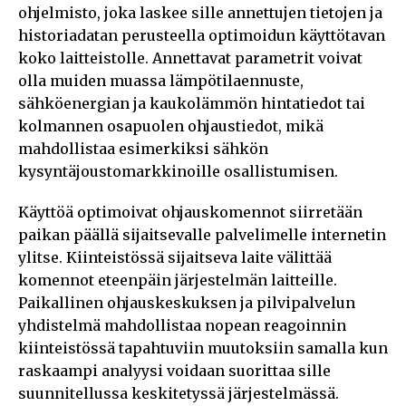
ohjelmisto, joka laskee sille annettujen tietojen ja
historiadatan perusteella optimoidun käyttötavan
koko laitteistolle. Annettavat parametrit voivat
olla muiden muassa lämpötilaennuste,
sähköenergian ja kaukolämmön hintatiedot tai
kolmannen osapuolen ohjaustiedot, mikä
mahdollistaa esimerkiksi sähkön
kysyntäjoustomarkkinoille osallistumisen.
Käyttöä optimoivat ohjauskomennot siirretään
paikan päällä sijaitsevalle palvelimelle internetin
ylitse. Kiinteistössä sijaitseva laite välittää
komennot eteenpäin järjestelmän laitteille.
Paikallinen ohjauskeskuksen ja pilvipalvelun
yhdistelmä mahdollistaa nopean reagoinnin
kiinteistössä tapahtuviin muutoksiin samalla kun
raskaampi analyysi voidaan suorittaa sille
suunnitellussa keskitetyssä järjestelmässä.