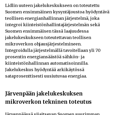
Lidlin uuteen jakelukeskukseen on toteutettu
Suomen ensimmäinen kysyntäjoustoa hyödyntävä
teollisen energianhallinnan järjestelmä, joka
integroi kiinteistönhallintajärjestelmän sekä
Suomen ensimmäisen tässä laajuudessa
jakelukeskukseen toteutettavan teollisen
mikroverkon ohjausjärjestelmineen.
Integroidulla järjestelmällä tavoitellaan yli 70
prosentin energiansäästöä sähkön- ja
kiinteistönhallinnan automatisoinnilla.
Jakelukeskus hyödyntää arkikäytössä
sataprosenttisesti uusiutuvaa energiaa.
Järvenpään jakelukeskuksen
mikroverkon tekninen toteutus
Järvenpäässä sijaitsevan Suomen suurimman