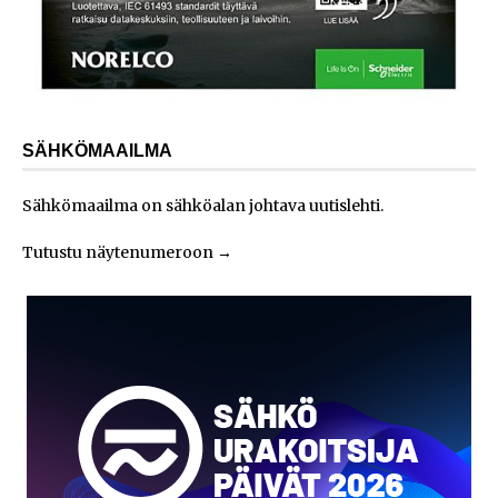
SÄHKÖMAAILMA
Sähkömaailma on sähköalan johtava uutislehti.
Tutustu näytenumeroon
→