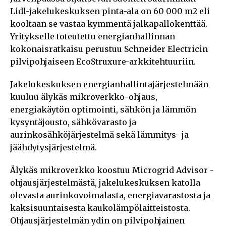
Lidl-jakelukeskuksen pinta-ala on 60 000 m2 eli
kooltaan se vastaa kymmentä jalkapallokenttää.
Yritykselle toteutettu energianhallinnan
kokonaisratkaisu perustuu Schneider Electricin
pilvipohjaiseen EcoStruxure-arkkitehtuuriin.
Jakelukeskuksen energianhallintajärjestelmään
kuuluu älykäs mikroverkko-ohjaus,
energiakäytön optimointi, sähkön ja lämmön
kysyntäjousto, sähkövarasto ja
aurinkosähköjärjestelmä sekä lämmitys- ja
jäähdytysjärjestelmä.
Älykäs mikroverkko koostuu Microgrid Advisor -
ohjausjärjestelmästä, jakelukeskuksen katolla
olevasta aurinkovoimalasta, energiavarastosta ja
kaksisuuntaisesta kaukolämpölaitteistosta.
Ohjausjärjestelmän ydin on pilvipohjainen