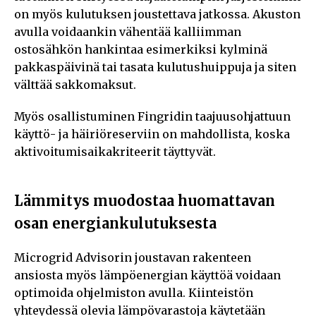
on myös kulutuksen joustettava jatkossa. Akuston
avulla voidaankin vähentää kalliimman
ostosähkön hankintaa esimerkiksi kylminä
pakkaspäivinä tai tasata kulutushuippuja ja siten
välttää sakkomaksut.
Myös osallistuminen Fingridin taajuusohjattuun
käyttö- ja häiriöreserviin on mahdollista, koska
aktivoitumisaikakriteerit täyttyvät.
Lämmitys muodostaa huomattavan
osan energiankulutuksesta
Microgrid Advisorin joustavan rakenteen
ansiosta myös lämpöenergian käyttöä voidaan
optimoida ohjelmiston avulla. Kiinteistön
yhteydessä olevia lämpövarastoja käytetään