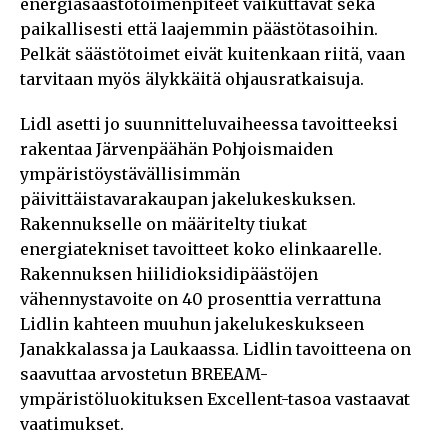
energiasäästötoimenpiteet vaikuttavat sekä
paikallisesti että laajemmin päästötasoihin.
Pelkät säästötoimet eivät kuitenkaan riitä, vaan
tarvitaan myös älykkäitä ohjausratkaisuja.
Lidl asetti jo suunnitteluvaiheessa tavoitteeksi
rakentaa Järvenpäähän Pohjoismaiden
ympäristöystävällisimmän
päivittäistavarakaupan jakelukeskuksen.
Rakennukselle on määritelty tiukat
energiatekniset tavoitteet koko elinkaarelle.
Rakennuksen hiilidioksidipäästöjen
vähennystavoite on 40 prosenttia verrattuna
Lidlin kahteen muuhun jakelukeskukseen
Janakkalassa ja Laukaassa. Lidlin tavoitteena on
saavuttaa arvostetun BREEAM-
ympäristöluokituksen Excellent-tasoa vastaavat
vaatimukset.