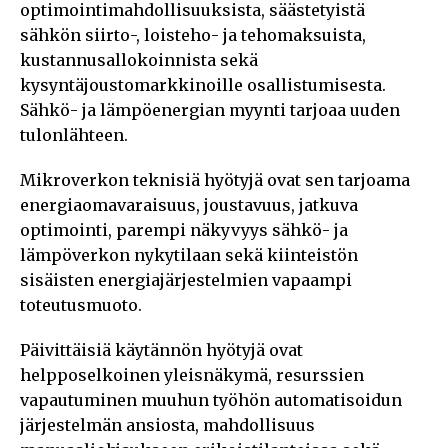
optimointimahdollisuuksista, säästetyistä
sähkön siirto-, loisteho- ja tehomaksuista,
kustannusallokoinnista sekä
kysyntäjoustomarkkinoille osallistumisesta.
Sähkö- ja lämpöenergian myynti tarjoaa uuden
tulonlähteen.
Mikroverkon teknisiä hyötyjä ovat sen tarjoama
energiaomavaraisuus, joustavuus, jatkuva
optimointi, parempi näkyvyys sähkö- ja
lämpöverkon nykytilaan sekä kiinteistön
sisäisten energiajärjestelmien vapaampi
toteutusmuoto.
Päivittäisiä käytännön hyötyjä ovat
helpposelkoinen yleisnäkymä, resurssien
vapautuminen muuhun työhön automatisoidun
järjestelmän ansiosta, mahdollisuus