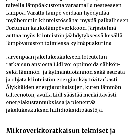
talvella lämpöakustona varaamalla nesteeseen
lämpöä. Varattu lämpö voidaan hyödyntää
myöhemmin kiinteistössä tai myydä paikalliseen
Fortumin kaukolämpöverkkoon. Järjestelmä
auttaa myös kiinteistön jäähdytyksessä kesällä
lämpövaraston toimiessa kylmäpuskurina.
Järvenpään jakelukeskukseen toteutetun
ratkaisun ansiosta Lidl voi optimoida sähkön-
sekä lämmön- ja kylmäntuotannon sekä seurata
ja ohjata kiinteistön energiankäyttöä tarkasti.
Älykkäiden energiaratkaisujen, kuten lämmön
talteenoton, avulla Lidl säästää merkittävästi
energiakustannuksissa ja pienentää
jakelukeskuksen hiilidioksidipäästöjä.
Mikroverkkoratkaisun tekniset ja