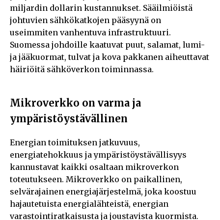
miljardin dollarin kustannukset. Sääilmiöistä
johtuvien sähkökatkojen pääsyynä on
useimmiten vanhentuva infrastruktuuri.
Suomessa johdoille kaatuvat puut, salamat, lumi-
ja jääkuormat, tulvat ja kova pakkanen aiheuttavat
häiriöitä sähköverkon toiminnassa.
Mikroverkko on varma ja
ympäristöystävällinen
Energian toimituksen jatkuvuus,
energiatehokkuus ja ympäristöystävällisyys
kannustavat kaikki osaltaan mikroverkon
toteutukseen. Mikroverkko on paikallinen,
selvärajainen energiajärjestelmä, joka koostuu
hajautetuista energialähteistä, energian
varastointiratkaisusta ja joustavista kuormista.