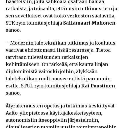
haasteisiin, joita sähköala osaltaan haluaa
ratkaista, ja toisaalta, että uusin tutkimustieto ja
sen sovellukset ovat koko verkoston saatavilla,
STK ry:n toimitusjohtaja
Sallamaari Muhonen
sanoo.
– Modernin talotekniikan tutkimus ja koulutus
vaativat ehdottomasti lisää resursseja. Tietoa
tarvitaan tulevaisuuden ratkaisujen
kehittämiseen. On tärkeää, että kautta linjan
diplomitöistä väitöskirjoihin, älykkään
talotekniikan rooli nousee entistä paremmin
esille, STUL ry:n toimitusjohtaja
Kai Puustinen
sanoo.
Älyrakennusten opetus ja tutkimus keskittyvät
Aalto-yliopistossa käyttäjäkeskeisyyteen,
autonomisiin itseoppiviin järjestelmiin,
digitalisaation tuomiin uusiin toimintatapoihin