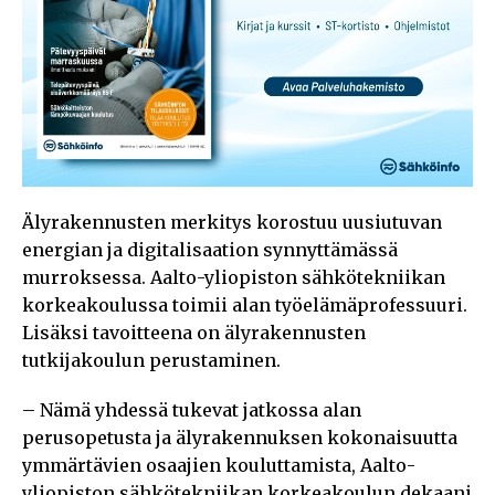
Älyrakennusten merkitys korostuu uusiutuvan
energian ja digitalisaation synnyttämässä
murroksessa. Aalto-yliopiston sähkötekniikan
korkeakoulussa toimii alan työelämäprofessuuri.
Lisäksi tavoitteena on älyrakennusten
tutkijakoulun perustaminen.
– Nämä yhdessä tukevat jatkossa alan
perusopetusta ja älyrakennuksen kokonaisuutta
ymmärtävien osaajien kouluttamista, Aalto-
yliopiston sähkötekniikan korkeakoulun dekaani