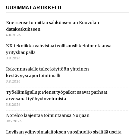
UUSIMMAT ARTIKKELIT
Enersense toimittaa sähköaseman Kouvolan
datakeskukseen
6.8.2026
NK-tekniikka vahvistaa teollisuusliiketoimintaansa
yrityskaupalla
3.8.2026
Rakennusalalle tulee käyttöön yhteinen
kestävyysraportointimalli
3.8.2026
Työelämägallup: Pienet työpaikat saavat parhaat
arvosanat työhyvinvoinnista
3.8.2026
Norelco laajentaa toimintaansa Norjaan
30.7.2026
Loviisan ydinvoimalaitoksen vuosihuolto sisältää useita