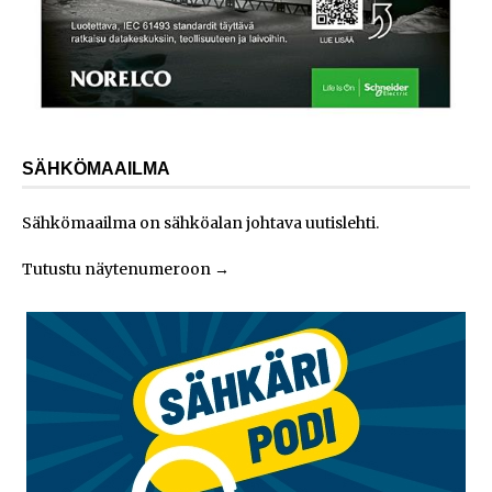
SÄHKÖMAAILMA
Sähkömaailma on sähköalan johtava uutislehti.
Tutustu näytenumeroon
→