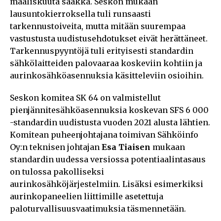
maaliskuuta saakka. Seskon mukaan
lausuntokierroksella tuli runsaasti
tarkennustoiveita, mutta mitään suurempaa
vastustusta uudistusehdotukset eivät herättäneet.
Tarkennuspyyntöjä tuli erityisesti standardin
sähkölaitteiden palovaaraa koskeviin kohtiin ja
aurinkosähköasennuksia käsitteleviin osioihin.
Seskon komitea SK 64 on valmistellut
pienjännitesähköasennuksia koskevan SFS 6 000
-standardin uudistusta vuoden 2021 alusta lähtien.
Komitean puheenjohtajana toimivan Sähköinfo
Oy:n teknisen johtajan
Esa Tiaisen
mukaan
standardin uudessa versiossa potentiaalintasaus
on tulossa pakolliseksi
aurinkosähköjärjestelmiin. Lisäksi esimerkiksi
aurinkopaneelien liittimille asetettuja
paloturvallisuusvaatimuksia täsmennetään.