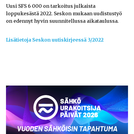
Uusi SFS 6 000 on tarkoitus julkaista
loppukesästä 2022. Seskon mukaan uudistustyö
on edennyt hyvin suunnitellussa aikataulussa.
Lisätietoja Seskon uutiskirjeessä 3/2022