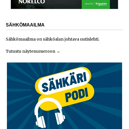
SÄHKÖMAAILMA
Sähkömaailma on sähköalan johtava uutislehti.
Tutustu näytenumeroon
→