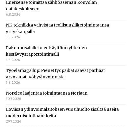
Enersense toimittaa sähköaseman Kouvolan
datakeskukseen
6.8.2026
NK-tekniikka vahvistaa teollisuusliiketoimintaansa
yrityskaupalla
3.8.2026
Rakennusalalle tulee käyttöön yhteinen
kestävyysraportointimalli
3.8.2026
Työelämägallup: Pienet työpaikat saavat parhaat
arvosanat työhyvinvoinnista
3.8.2026
Norelco laajentaa toimintaansa Norjaan
30.7.2026
Loviisan ydinvoimalaitoksen vuosihuolto sisältää useita
modernisointihankkeita
29.7.2026