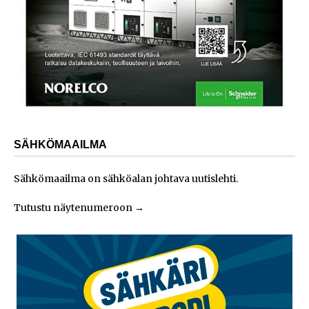
SÄHKÖMAAILMA
Sähkömaailma on sähköalan johtava uutislehti.
Tutustu näytenumeroon
→