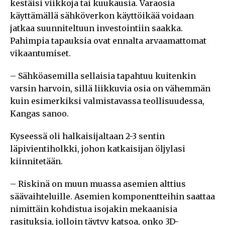
kestäisi viikkoja tai kuukausia. Varaosia
käyttämällä sähköverkon käyttöikää voidaan
jatkaa suunniteltuun investointiin saakka.
Pahimpia tapauksia ovat ennalta arvaamattomat
vikaantumiset.
– Sähköasemilla sellaisia tapahtuu kuitenkin
varsin harvoin, sillä liikkuvia osia on vähemmän
kuin esimerkiksi valmistavassa teollisuudessa,
Kangas sanoo.
Kyseessä oli halkaisijaltaan 2-3 sentin
läpivientiholkki, johon katkaisijan öljylasi
kiinnitetään.
– Riskinä on muun muassa asemien alttius
säävaihteluille. Asemien komponentteihin saattaa
nimittäin kohdistua isojakin mekaanisia
rasituksia, jolloin täytyy katsoa, onko 3D-