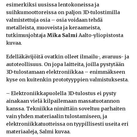
esimerkiksi uusissa lentokoneissa ja
suihkumoottoreissa on paljon 3D-tulostimilla
valmistettuja osia – osia voidaan tehdä
metalleista, muoveista ja keraameista,
tutkimusjohtaja
Mika Salmi
Aalto-yliopistosta
kuvaa.
Edelläkävijöitä ovatkin olleet ilmailu-, avaruus- ja
autoteollisuus. On jopa laitteita, joilla pystytään
3D-tulostamaan elektroniikkaa – enimmäkseen
kyse on kuitenkin prototyyppien valmistuksesta.
– Elektroniikkapuolella 3D-tulostus ei pysty
ainakaan vielä kilpailemaan massatuotannon
kanssa. Tekniikka nimittäin soveltuu parhaiten
vain yhden materiaalin tulostamiseen, ja
elektroniikkatuotteissa on tyypillisesti useita eri
materiaaleja, Salmi kuvaa.