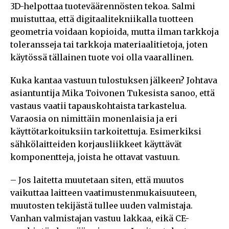
3D-helpottaa tuoteväärennösten tekoa. Salmi
muistuttaa, että digitaalitekniikalla tuotteen
geometria voidaan kopioida, mutta ilman tarkkoja
toleransseja tai tarkkoja materiaalitietoja, joten
käytössä tällainen tuote voi olla vaarallinen.
Kuka kantaa vastuun tulostuksen jälkeen? Johtava
asiantuntija Mika Toivonen Tukesista sanoo, että
vastaus vaatii tapauskohtaista tarkastelua.
Varaosia on nimittäin monenlaisia ja eri
käyttötarkoituksiin tarkoitettuja. Esimerkiksi
sähkölaitteiden korjausliikkeet käyttävät
komponentteja, joista he ottavat vastuun.
– Jos laitetta muutetaan siten, että muutos
vaikuttaa laitteen vaatimustenmukaisuuteen,
muutosten tekijästä tullee uuden valmistaja.
Vanhan valmistajan vastuu lakkaa, eikä CE-