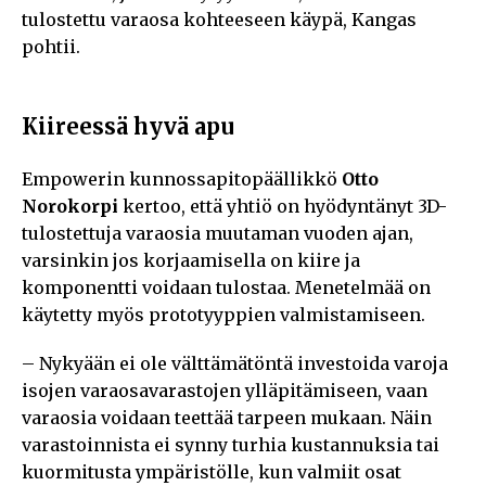
tulostettu varaosa kohteeseen käypä, Kangas
pohtii.
Kiireessä hyvä apu
Empowerin kunnossapitopäällikkö
Otto
Norokorpi
kertoo, että yhtiö on hyödyntänyt 3D-
tulostettuja varaosia muutaman vuoden ajan,
varsinkin jos korjaamisella on kiire ja
komponentti voidaan tulostaa. Menetelmää on
käytetty myös prototyyppien valmistamiseen.
– Nykyään ei ole välttämätöntä investoida varoja
isojen varaosavarastojen ylläpitämiseen, vaan
varaosia voidaan teettää tarpeen mukaan. Näin
varastoinnista ei synny turhia kustannuksia tai
kuormitusta ympäristölle, kun valmiit osat