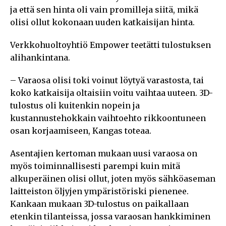
ja että sen hinta oli vain promilleja siitä, mikä
olisi ollut kokonaan uuden katkaisijan hinta.
Verkkohuoltoyhtiö Empower teetätti tulostuksen
alihankintana.
– Varaosa olisi toki voinut löytyä varastosta, tai
koko katkaisija oltaisiin voitu vaihtaa uuteen. 3D-
tulostus oli kuitenkin nopein ja
kustannustehokkain vaihtoehto rikkoontuneen
osan korjaamiseen, Kangas toteaa.
Asentajien kertoman mukaan uusi varaosa on
myös toiminnallisesti parempi kuin mitä
alkuperäinen olisi ollut, joten myös sähköaseman
laitteiston öljyjen ympäristöriski pienenee.
Kankaan mukaan 3D-tulostus on paikallaan
etenkin tilanteissa, jossa varaosan hankkiminen