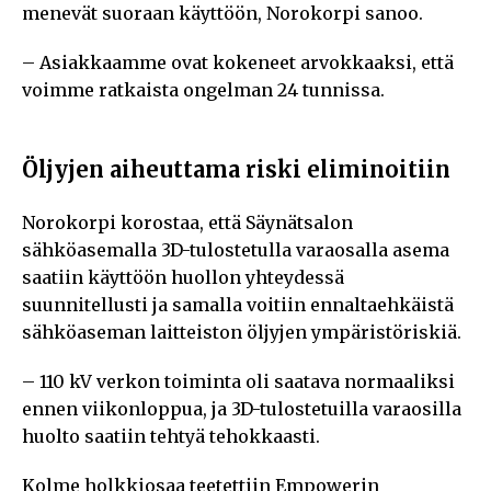
menevät suoraan käyttöön, Norokorpi sanoo.
– Asiakkaamme ovat kokeneet arvokkaaksi, että
voimme ratkaista ongelman 24 tunnissa.
Öljyjen aiheuttama riski eliminoitiin
Norokorpi korostaa, että Säynätsalon
sähköasemalla 3D-tulostetulla varaosalla asema
saatiin käyttöön huollon yhteydessä
suunnitellusti ja samalla voitiin ennaltaehkäistä
sähköaseman laitteiston öljyjen ympäristöriskiä.
– 110 kV verkon toiminta oli saatava normaaliksi
ennen viikonloppua, ja 3D-tulostetuilla varaosilla
huolto saatiin tehtyä tehokkaasti.
Kolme holkkiosaa teetettiin Empowerin