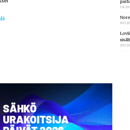
kset
parh
3.8.2
Nore
li
30.7.2
Lovi
sisä
29.7.2