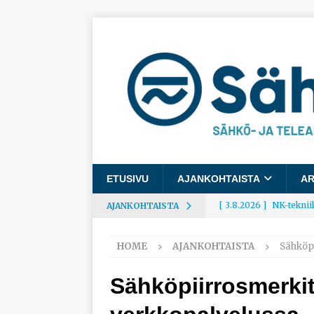
ETUSIVU
AJANKOHTAISTA
AR
[ 3.8.2026 ]
NK-teknii
AJANKOHTAISTA
AJANKOHTAISTA
HOME
AJANKOHTAISTA
Sähköpi
[ 3.8.2026 ]
Rakennusa
AJANKOHTAISTA
Sähköpiirrosmerkit 
[ 3.8.2026 ]
Työelämäg