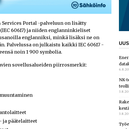
 Services Portal -palveluun on lisätty
IEC 60617) ja niiden englanninkieliset
sanoilla englanniksi, minkä lisäksi ne on
UUS
n. Palvelussa on julkaistu kaikki IEC 60617 -
teensä noin 1 900 symbolia.
Ener
data
avien sovellusalueiden piirrosmerkit:
6.8.2
NK-t
teoll
3.8.2
a muuntaminen
Rake
kest
antolaitteet
3.8.2
 ja päätelaitteet
Työe