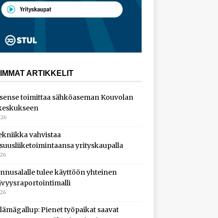
IMMAT ARTIKKELIT
sense toimittaa sähköaseman Kouvolan
keskukseen
026
ekniikka vahvistaa
isuusliiketoimintaansa yrityskaupalla
026
nnusalalle tulee käyttöön yhteinen
ävyysraportointimalli
026
lämägallup: Pienet työpaikat saavat