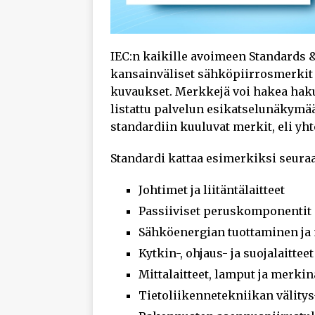
IEC:n kaikille avoimeen Standards &
kansainväliset sähköpiirrosmerkit (
kuvaukset. Merkkejä voi hakea haku
listattu palvelun esikatselunäkymää
standardiin kuuluvat merkit, eli yh
Standardi kattaa esimerkiksi seura
Johtimet ja liitäntälaitteet
Passiiviset peruskomponentit
Sähköenergian tuottaminen j
Kytkin-, ohjaus- ja suojalaitteet
Mittalaitteet, lamput ja merkin
Tietoliikennetekniikan välitys-