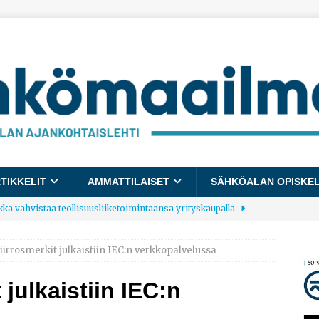
TIKKELIT
AMMATTILAISET
SÄHKÖALAN OPISKE
kka vahvistaa teollisuusliiketoimintaansa yrityskaupalla
irrosmerkit julkaistiin IEC:n verkkopalvelussa
lalle tulee käyttöön yhteinen kestävyysraportointimalli
julkaistiin IEC:n
allup: Pienet työpaikat saavat parhaat arvosanat