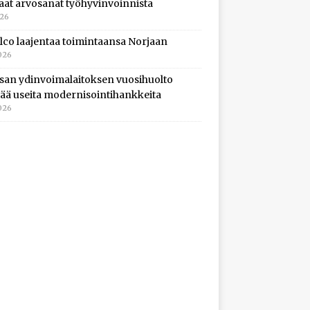
aat arvosanat työhyvinvoinnista
026
lco laajentaa toimintaansa Norjaan
026
isan ydinvoimalaitoksen vuosihuolto
ltää useita modernisointihankkeita
026