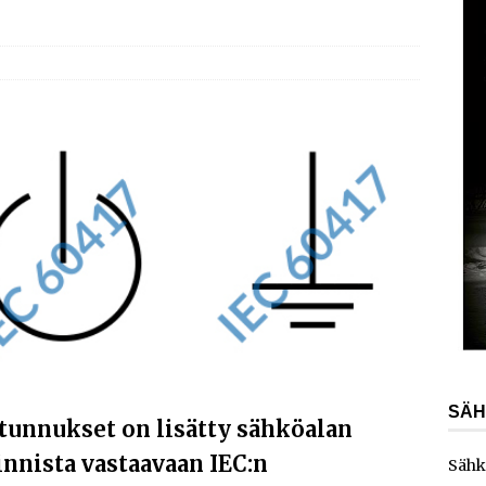
AJANKOHTAISTA
laajentaa toimintaansa Norjaan
AJANKOHTAISTA
ydinvoimalaitoksen vuosihuolto sisältää useita
ita
AJANKOHTAISTA
e toimittaa sähköaseman Kouvolan datakeskukseen
SÄH
tunnukset on lisätty sähköalan
nnista vastaavaan IEC:n
Sähk