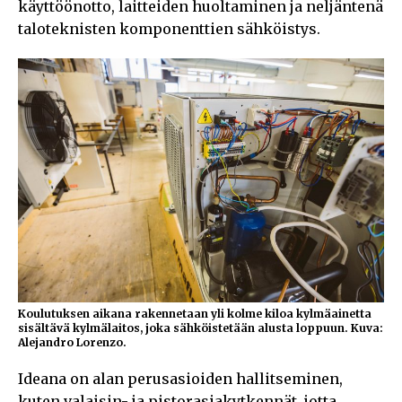
käyttöönotto, laitteiden huoltaminen ja neljäntenä
taloteknisten komponenttien sähköistys.
Koulutuksen aikana rakennetaan yli kolme kiloa kylmäainetta
sisältävä kylmälaitos, joka sähköistetään alusta loppuun. Kuva:
Alejandro Lorenzo.
Ideana on alan perusasioiden hallitseminen,
kuten valaisin- ja pistorasiakytkennät, jotta