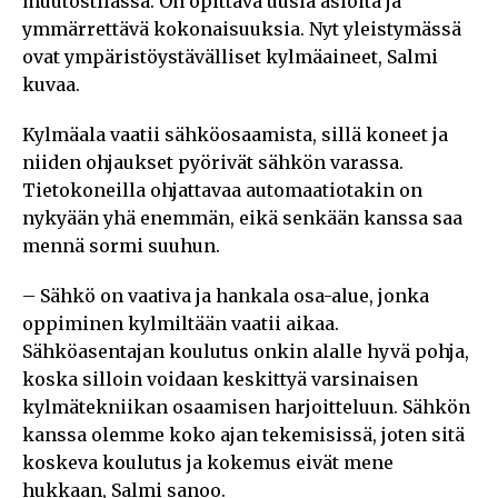
muutostilassa. On opittava uusia asioita ja
ymmärrettävä kokonaisuuksia. Nyt yleistymässä
ovat ympäristöystävälliset kylmäaineet, Salmi
kuvaa.
Kylmäala vaatii sähköosaamista, sillä koneet ja
niiden ohjaukset pyörivät sähkön varassa.
Tietokoneilla ohjattavaa automaatiotakin on
nykyään yhä enemmän, eikä senkään kanssa saa
mennä sormi suuhun.
– Sähkö on vaativa ja hankala osa-alue, jonka
oppiminen kylmiltään vaatii aikaa.
Sähköasentajan koulutus onkin alalle hyvä pohja,
koska silloin voidaan keskittyä varsinaisen
kylmätekniikan osaamisen harjoitteluun. Sähkön
kanssa olemme koko ajan tekemisissä, joten sitä
koskeva koulutus ja kokemus eivät mene
hukkaan, Salmi sanoo.