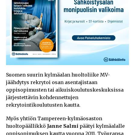
Suomen suurin kylmäalan huoltoliike MV-
jäähdytys rekrytoi osan asentajistaan
oppisopimusten tai aikuiskoulutuskeskuksissa
järjestettävin kohdennettujen
rekrytointikoulutusten kautta.
Myös yhtiön Tampereen-kylmäosaston
huoltopäällikkö
Janne Salmi
päätyi kylmäalalle
oppisopimuksen kautta vuonna 2011. Työuransa