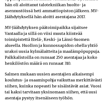
hän oli aloittanut talotekniikan huolto- ja
asennustöissä heti ammattiopiston jälkeen. MV-
Jäähdytyksellä hän aloitti asentajana 2017.
MV-Jäähdytyksen päätoimipaikka sijaitsee
Vantaalla ja sillä on viisi muuta kiinteää
toimipistettä Etelä-, Keski- ja Länsi-Suomen
alueella. Huollon ja kunnossapidon ohella yhtiö
urakoi uusia kylmälaitteita ja maalämpöpuppuja.
Palkkalistoilla on runsaat 250 asentajaa ja koko
henkilöstön määrä on runsaat 310.
Salmen mukaan uusien asentajien aikaisempi
koulutus- ja osaamispohja vaikuttaa merkittävästi
siihen, kuinka nopeasti he sisäistävät asiat. Vuosi
tai kaksi tarvitaan yksinomaan siihen, että uusi
asentaja pystyy itsenäiseen työhön.