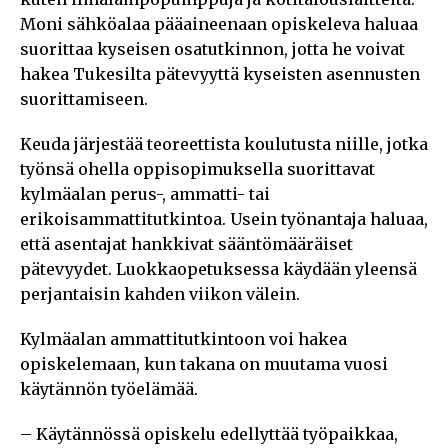
Moni sähköalaa pääaineenaan opiskeleva haluaa
suorittaa kyseisen osatutkinnon, jotta he voivat
hakea Tukesilta pätevyyttä kyseisten asennusten
suorittamiseen.
Keuda järjestää teoreettista koulutusta niille, jotka
työnsä ohella oppisopimuksella suorittavat
kylmäalan perus-, ammatti- tai
erikoisammattitutkintoa. Usein työnantaja haluaa,
että asentajat hankkivat sääntömääräiset
pätevyydet. Luokkaopetuksessa käydään yleensä
perjantaisin kahden viikon välein.
Kylmäalan ammattitutkintoon voi hakea
opiskelemaan, kun takana on muutama vuosi
käytännön työelämää.
– Käytännössä opiskelu edellyttää työpaikkaa,