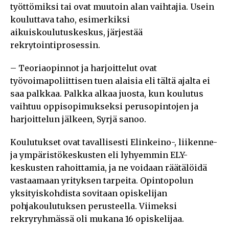
työttömiksi tai ovat muutoin alan vaihtajia. Usein
kouluttava taho, esimerkiksi
aikuiskoulutuskeskus, järjestää
rekrytointiprosessin.
– Teoriaopinnot ja harjoittelut ovat
työvoimapoliittisen tuen alaisia eli tältä ajalta ei
saa palkkaa. Palkka alkaa juosta, kun koulutus
vaihtuu oppisopimukseksi perusopintojen ja
harjoittelun jälkeen, Syrjä sanoo.
Koulutukset ovat tavallisesti Elinkeino-, liikenne-
ja ympäristökeskusten eli lyhyemmin ELY-
keskusten rahoittamia, ja ne voidaan räätälöidä
vastaamaan yrityksen tarpeita. Opintopolun
yksityiskohdista sovitaan opiskelijan
pohjakoulutuksen perusteella. Viimeksi
rekryryhmässä oli mukana 16 opiskelijaa.