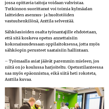
jossa opittavia taitoja voidaan vahvistaa.
Tutkinnon suorittanut voi toimia kylmäalan
laitteiden asennus- ja huoltotöiden
vastuuhenkilönä, Anttila selventää.
Sähköasioiden osalta työnantajille ehdotetaan,
että sitä koskeva opetus annettaisiin
kokonaisuudessaan oppilaitoksessa, jotta myös
sähköopin perusteet saataisiin hallintaan.
– Työmaalla asiat jäävät paremmin mieleen, jos
niitä on jo koulussa harjoiteltu. Opetustilanteessa
saa myös epäonnistua, eikä siitä heti rokoteta,
Anttila kuvaa.