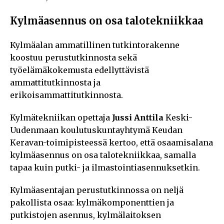
Kylmäasennus on osa talotekniikkaa
Kylmäalan ammatillinen tutkintorakenne
koostuu perustutkinnosta sekä
työelämäkokemusta edellyttävistä
ammattitutkinnosta ja
erikoisammattitutkinnosta.
Kylmätekniikan opettaja
Jussi Anttila
Keski-
Uudenmaan koulutuskuntayhtymä Keudan
Keravan-toimipisteessä kertoo, että osaamisalana
kylmäasennus on osa talotekniikkaa, samalla
tapaa kuin putki- ja ilmastointiasennuksetkin.
Kylmäasentajan perustutkinnossa on neljä
pakollista osaa: kylmäkomponenttien ja
putkistojen asennus, kylmälaitoksen