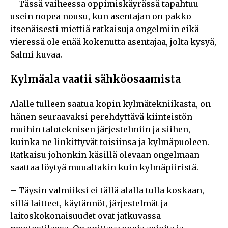
– Tässä vaiheessa oppimiskäyrässä tapahtuu
usein nopea nousu, kun asentajan on pakko
itsenäisesti miettiä ratkaisuja ongelmiin eikä
vieressä ole enää kokenutta asentajaa, jolta kysyä,
Salmi kuvaa.
Kylmäala vaatii sähköosaamista
Alalle tulleen
saatua kopin kylmätekniikasta, on
hänen seuraavaksi perehdyttävä kiinteistön
muihin taloteknisen järjestelmiin ja siihen,
kuinka ne linkittyvät toisiinsa ja kylmäpuoleen.
Ratkaisu johonkin käsillä olevaan ongelmaan
saattaa löytyä muualtakin kuin kylmäpiiristä.
– Täysin valmiiksi ei tällä alalla tulla koskaan,
sillä laitteet, käytännöt, järjestelmät ja
laitoskokonaisuudet ovat jatkuvassa