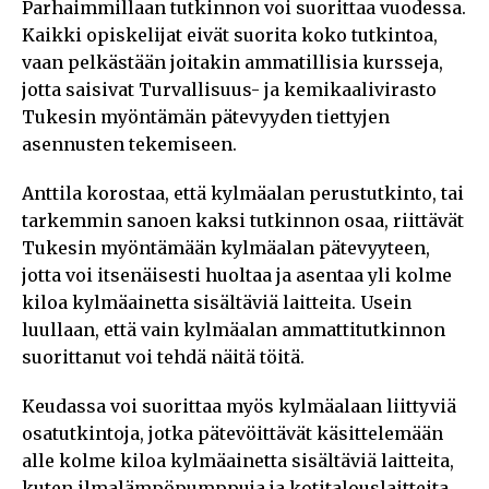
Parhaimmillaan tutkinnon voi suorittaa vuodessa.
Kaikki opiskelijat eivät suorita koko tutkintoa,
vaan pelkästään joitakin ammatillisia kursseja,
jotta saisivat Turvallisuus- ja kemikaalivirasto
Tukesin myöntämän pätevyyden tiettyjen
asennusten tekemiseen.
Anttila korostaa, että kylmäalan perustutkinto, tai
tarkemmin sanoen kaksi tutkinnon osaa, riittävät
Tukesin myöntämään kylmäalan pätevyyteen,
jotta voi itsenäisesti huoltaa ja asentaa yli kolme
kiloa kylmäainetta sisältäviä laitteita. Usein
luullaan, että vain kylmäalan ammattitutkinnon
suorittanut voi tehdä näitä töitä.
Keudassa voi suorittaa myös kylmäalaan liittyviä
osatutkintoja, jotka pätevöittävät käsittelemään
alle kolme kiloa kylmäainetta sisältäviä laitteita,
kuten ilmalämpöpumppuja ja kotitalouslaitteita.