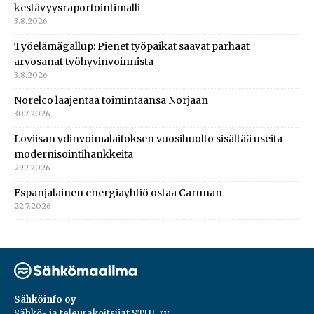
kestävyysraportointimalli
3.8.2026
Työelämägallup: Pienet työpaikat saavat parhaat
arvosanat työhyvinvoinnista
3.8.2026
Norelco laajentaa toimintaansa Norjaan
30.7.2026
Loviisan ydinvoimalaitoksen vuosihuolto sisältää useita
modernisointihankkeita
29.7.2026
Espanjalainen energiayhtiö ostaa Carunan
22.7.2026
Sähköinfo oy
Sähkö- ja teleurakoitsijat STUL ry