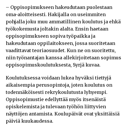
– Oppisopimukseen hakeudutaan puolestaan
oma-aloitteisesti. Hakijalla on useimmiten
pohjalla joku muu ammatillinen koulutus ja ehkä
työkokemusta joltakin alalta. Ensin haetaan
oppisopimukseen sopiva työpaikka ja
hakeudutaan oppilaitokseen, jossa suoritetaan
vaadittavat teoriaosuudet. Kun ne on suoritettu,
niin työnantajan kanssa allekirjoitetaan sopimus
oppisopimuskoulutuksesta, Syrjä kuvaa.
Koulutuksessa voidaan lukea hyväksi tiettyjä
aikaisempia perusopintoja, joten koulutus on
todennäköisesti rekrykoulutusta lyhyempi.
Oppisopimustie edellyttää myös itsenäistä
opiskelemista ja tulevaan työhön liittyvien
näyttöjen antamista. Koulupäivät ovat yksittäisiä
päiviä kuukaudessa.