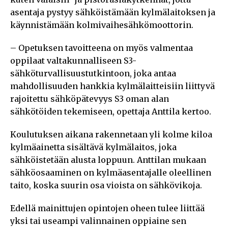
asentaja pystyy sähköistämään kylmälaitoksen ja
käynnistämään kolmivaihesähkömoottorin.
– Opetuksen tavoitteena on myös valmentaa
oppilaat valtakunnalliseen S3-
sähköturvallisuustutkintoon, joka antaa
mahdollisuuden hankkia kylmälaitteisiin liittyvä
rajoitettu sähköpätevyys S3 oman alan
sähkötöiden tekemiseen, opettaja Anttila kertoo.
Koulutuksen aikana rakennetaan yli kolme kiloa
kylmäainetta sisältävä kylmälaitos, joka
sähköistetään alusta loppuun. Anttilan mukaan
sähköosaaminen on kylmäasentajalle oleellinen
taito, koska suurin osa vioista on sähkövikoja.
Edellä mainittujen opintojen oheen tulee liittää
yksi tai useampi valinnainen oppiaine sen