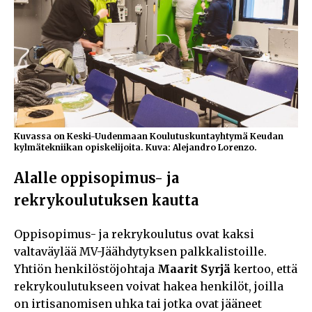
Kuvassa on Keski-Uudenmaan Koulutuskuntayhtymä Keudan
kylmätekniikan opiskelijoita. Kuva: Alejandro Lorenzo.
Alalle oppisopimus- ja
rekrykoulutuksen kautta
Oppisopimus- ja rekrykoulutus ovat kaksi
valtaväylää MV-Jäähdytyksen palkkalistoille.
Yhtiön henkilöstöjohtaja
Maarit Syrjä
kertoo, että
rekrykoulutukseen voivat hakea henkilöt, joilla
on irtisanomisen uhka tai jotka ovat jääneet