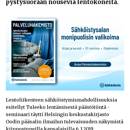
pystysuoraan nousevia lentokoneita.
Lentoliikenteen sähköistymismahdollisuuksia
esitellyt Tuleeko lentämisestä päästötöntä -
seminaari täytti Helsingin keskustakirjasto
Oodin pääsalin ilmailun tulevaisuuden näkymistä
kiinnostuneilla kansalaisilla 6.3.2019.