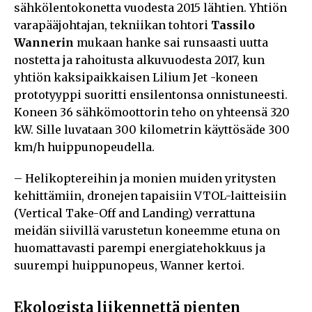
sähkölentokonetta vuodesta 2015 lähtien. Yhtiön
varapääjohtajan, tekniikan tohtori
Tassilo
Wannerin
mukaan hanke sai runsaasti uutta
nostetta ja rahoitusta alkuvuodesta 2017, kun
yhtiön kaksipaikkaisen Lilium Jet -koneen
prototyyppi suoritti ensilentonsa onnistuneesti.
Koneen 36 sähkömoottorin teho on yhteensä 320
kW. Sille luvataan 300 kilometrin käyttösäde 300
km/h huippunopeudella.
– Helikoptereihin ja monien muiden yritysten
kehittämiin, dronejen tapaisiin VTOL-laitteisiin
(Vertical Take-Off and Landing) verrattuna
meidän siivillä varustetun koneemme etuna on
huomattavasti parempi energiatehokkuus ja
suurempi huippunopeus, Wanner kertoi.
Ekologista liikennettä pienten