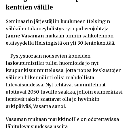
kenttien välille
Seminaarin järjestäjiin kuuluneen Helsingin
sähkölentokoneyhdistys ry:n puheenjohtaja
Janne Vasaman
mukaan tunnin sähkölennon
etäisyydellä Helsingistä on yli 30 lentokenttää.
– Pystysuoraan nousevien koneiden
laskeutumistilat tulisi huomioida jo nyt
kaupunkisuunnittelussa, jotta nopea keskustojen
välinen liikennöinti olisi mahdollista
tulevaisuudessa. Nyt tehtävät suunnitelmat
ulottuvat 2050-luvulle saakka, jolloin esimerkiksi
lentävät taksit saattavat olla jo hyvinkin
arkipäivää, Vasama sanoi.
Vasaman mukaan markkinoille on odotettavissa
lähitulevaisuudessa useita