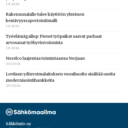
3.8.2026
Rakennusalalle tulee käyttöön yhteinen
kestävyysraportointimalli
3.8.2026
Työelämägallup: Pienet työpaikat saavat parhaat
arvosanat työhyvinvoinnista
3.8.2026
Norelco laajentaa toimintaansa Norjaan
30.7.2026
Loviisan ydinvoimalaitoksen vuosihuolto sisältää useita
modernisointihankkeita
29.7.2026
Sähköinfo oy