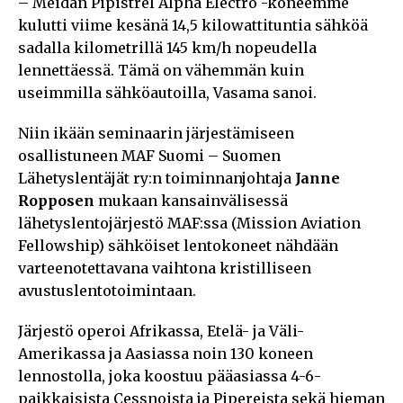
– Meidän Pipistrel Alpha Electro -koneemme
kulutti viime kesänä 14,5 kilowattituntia sähköä
sadalla kilometrillä 145 km/h nopeudella
lennettäessä. Tämä on vähemmän kuin
useimmilla sähköautoilla, Vasama sanoi.
Niin ikään seminaarin järjestämiseen
osallistuneen MAF Suomi – Suomen
Lähetyslentäjät ry:n toiminnanjohtaja
Janne
Ropposen
mukaan kansainvälisessä
lähetyslentojärjestö MAF:ssa (Mission Aviation
Fellowship) sähköiset lentokoneet nähdään
varteenotettavana vaihtona kristilliseen
avustuslentotoimintaan.
Järjestö operoi Afrikassa, Etelä- ja Väli-
Amerikassa ja Aasiassa noin 130 koneen
lennostolla, joka koostuu pääasiassa 4-6-
paikkaisista Cessnoista ja Pipereista sekä hieman