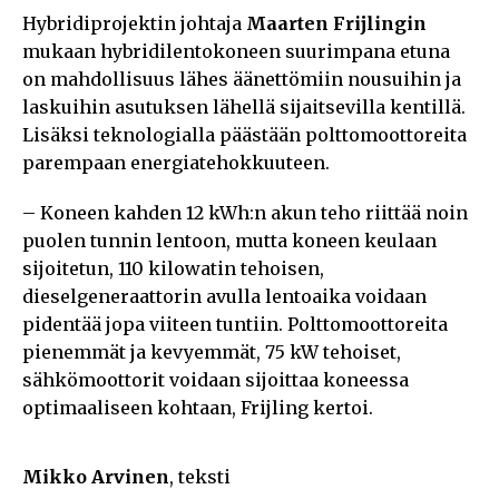
Hybridiprojektin johtaja
Maarten Frijlingin
mukaan hybridilentokoneen suurimpana etuna
on mahdollisuus lähes äänettömiin nousuihin ja
laskuihin asutuksen lähellä sijaitsevilla kentillä.
Lisäksi teknologialla päästään polttomoottoreita
parempaan energiatehokkuuteen.
– Koneen kahden 12 kWh:n akun teho riittää noin
puolen tunnin lentoon, mutta koneen keulaan
sijoitetun, 110 kilowatin tehoisen,
dieselgeneraattorin avulla lentoaika voidaan
pidentää jopa viiteen tuntiin. Polttomoottoreita
pienemmät ja kevyemmät, 75 kW tehoiset,
sähkömoottorit voidaan sijoittaa koneessa
optimaaliseen kohtaan, Frijling kertoi.
Mikko Arvinen
, teksti