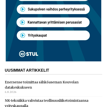
UUSIMMAT ARTIKKELIT
Enersense toimittaa sähköaseman Kouvolan
datakeskukseen
6.8.2026
NK-tekniikka vahvistaa teollisuusliiketoimintaansa
yrityskaupalla