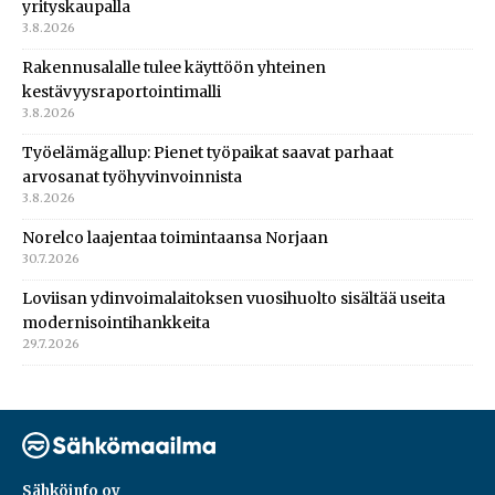
yrityskaupalla
3.8.2026
Rakennusalalle tulee käyttöön yhteinen
kestävyysraportointimalli
3.8.2026
Työelämägallup: Pienet työpaikat saavat parhaat
arvosanat työhyvinvoinnista
3.8.2026
Norelco laajentaa toimintaansa Norjaan
30.7.2026
Loviisan ydinvoimalaitoksen vuosihuolto sisältää useita
modernisointihankkeita
29.7.2026
Sähköinfo oy