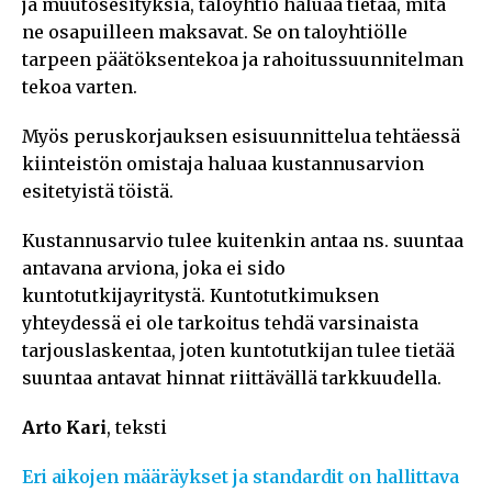
ja muutosesityksiä, taloyhtiö haluaa tietää, mitä
ne osapuilleen maksavat. Se on taloyhtiölle
tarpeen päätöksentekoa ja rahoitussuunnitelman
tekoa varten.
Myös peruskorjauksen esisuunnittelua tehtäessä
kiinteistön omistaja haluaa kustannusarvion
esitetyistä töistä.
Kustannusarvio tulee kuitenkin antaa ns. suuntaa
antavana arviona, joka ei sido
kuntotutkijayritystä. Kuntotutkimuksen
yhteydessä ei ole tarkoitus tehdä varsinaista
tarjouslaskentaa, joten kuntotutkijan tulee tietää
suuntaa antavat hinnat riittävällä tarkkuudella.
Arto Kari
, teksti
Eri aikojen määräykset ja standardit on hallittava