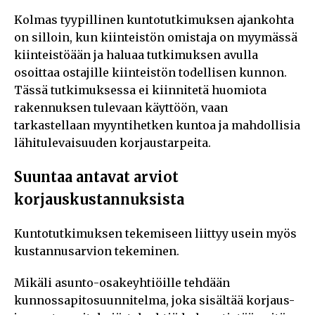
Kolmas tyypillinen kuntotutkimuksen ajankohta
on silloin, kun kiinteistön omistaja on myymässä
kiinteistöään ja haluaa tutkimuksen avulla
osoittaa ostajille kiinteistön todellisen kunnon.
Tässä tutkimuksessa ei kiinnitetä huomiota
rakennuksen tulevaan käyttöön, vaan
tarkastellaan myyntihetken kuntoa ja mahdollisia
lähitulevaisuuden korjaustarpeita.
Suuntaa antavat arviot
korjauskustannuksista
Kuntotutkimuksen tekemiseen liittyy usein myös
kustannusarvion tekeminen.
Mikäli asunto-osakeyhtiöille tehdään
kunnossapitosuunnitelma, joka sisältää korjaus-