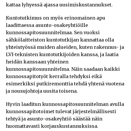
kattaa lyhyessä ajassa uusimiskustannukset.
Kuntotutkimus on myös erinomainen apu
laadittaessa asunto-osakeyhtiöille
kunnossapitosuunnitelmaa. Sen vuoksi
sähkölaitteiston kuntotutkijan kannattaa olla
yhteistyössä muiden alueiden, kuten rakennus- ja
LVI-teknisten kuntotutkijoiden kanssa, ja laatia
heidän kanssaan yhteinen
kunnossapitosuunnitelma. Näin saadaan kaikki
kunnossapitotyöt kerralla tehdyksi eikä
esimerkiksi putkiremonttia tehdä yhtenä vuotena
ja nousujohtoja uusita toisena.
Hyvin laaditun kunnossapitosuunnitelman avulla
kunnossapitotoimet tulevat järjestelmällisesti
tehtyä ja asunto-osakeyhtiö säästää näin
huomattavasti korjauskustannuksissa.