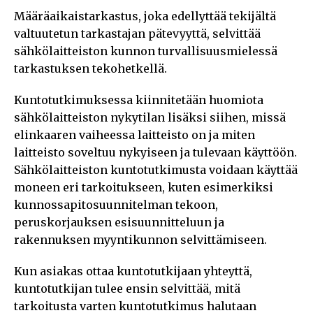
Määräaikaistarkastus, joka edellyttää tekijältä
valtuutetun tarkastajan pätevyyttä, selvittää
sähkölaitteiston kunnon turvallisuusmielessä
tarkastuksen tekohetkellä.
Kuntotutkimuksessa kiinnitetään huomiota
sähkölaitteiston nykytilan lisäksi siihen, missä
elinkaaren vaiheessa laitteisto on ja miten
laitteisto soveltuu nykyiseen ja tulevaan käyttöön.
Sähkölaitteiston kuntotutkimusta voidaan käyttää
moneen eri tarkoitukseen, kuten esimerkiksi
kunnossapitosuunnitelman tekoon,
peruskorjauksen esisuunnitteluun ja
rakennuksen myyntikunnon selvittämiseen.
Kun asiakas ottaa kuntotutkijaan yhteyttä,
kuntotutkijan tulee ensin selvittää, mitä
tarkoitusta varten kuntotutkimus halutaan