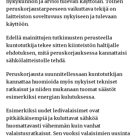
nykykunnon ja arvioi tulevan käyttöiän. Toinen
peruskorjaustarpeeseen vaikuttava tekijä on
laitteiston soveltuvuus nykyiseen ja tulevaan
käyttöön.
Edellä mainittujen tutkimusten perusteella
kuntotutkija tekee sitten kiinteistön haltijalle
ehdotuksen, mitä peruskorjauksessa kannattaisi
sähkölaitteistolle tehdä.
Peruskorjausta suunnitellessaan kuntotutkijan
kannattaa huomioida myös nykyiset tekniset
ratkaisut ja niiden mukanaan tuomat säästöt
esimerkiksi energian kulutuksessa.
Esimerkiksi uudet ledivalaisimet ovat
pitkäikäisempiä ja kuluttavat sähköä
huomattavasti vähemmän kuin vanhat
valaistusratkaisut. Sen vuoksi valaisimien uusinta