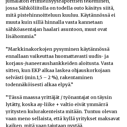
jumalaton erimielisyysraporttien tekeminen,
jossa Sähköliitolla on todella outo käsitys siitä,
mitä pistehinnoitteluun kuuluu. Käytännössä ei
muuta kuin sillä hinnalla vasta kannetaan
sähköasentajan haalari asuntoon, muut ovat
lisähommia.”
”Markkinakorkojen pysyminen käytännössä
ennallaan vaikeuttaa huomattavasti uudis- ja
korjaus-/saneeraushankkeiden aloitusta. Vasta
sitten, kun EKP alkaa laskea ohjauskorkojaan
selvästi (min.1,5 – 2 %), rakentaminen
todennäköisesti alkaa elpyä.”
”Tässä maassa yrittäjät / työnantajat on täysin
lytätty, koska ay-liike + valtio eivät ymmärrä
yritysten kulurakenteista mitään. Tuntuu olevan
vaan meno sellaista, että kyllä yritykset maksavat
kaiken, mitä vaan tajutaan pyytää.