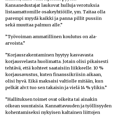
Kansanedustajat laukovat hulluja verotuksia
listaamattomille osakeyhtiöille, ym. Taitaa olla
parempi myydä kaikki ja panna pillit pussiin
sekä muuttaa palmun alle.”
”Työvoiman ammatillinen koulutus on ala-
arvoista.”
”Korjausrakentaminen hyytyy kasvavasta
korjausvelasta huolimatta. Jotain olisi pikaisesti
tehtävä, että kohteet saataisiin liikkeelle. 10 %
korjausavustus, kuten finanssikriisin aikaan,
olisi hyvä. Eikä maksaisi valtiolle mitään, kun
pelkät alv:t tuo sen takaisin ja vielä 14 % ylikin.”
”Hallituksen toimet ovat oikeita tai ainakin
oikean suuntaisia. Kannattavuuden ja työllisyyden
kohentamiseksi nykyisen kaltainen liittojen