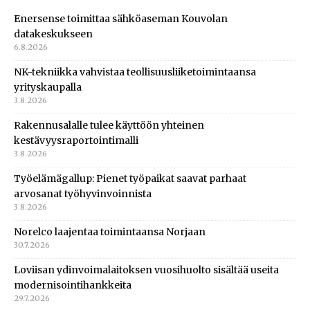
Enersense toimittaa sähköaseman Kouvolan
datakeskukseen
6.8.2026
NK-tekniikka vahvistaa teollisuusliiketoimintaansa
yrityskaupalla
3.8.2026
Rakennusalalle tulee käyttöön yhteinen
kestävyysraportointimalli
3.8.2026
Työelämägallup: Pienet työpaikat saavat parhaat
arvosanat työhyvinvoinnista
3.8.2026
Norelco laajentaa toimintaansa Norjaan
30.7.2026
Loviisan ydinvoimalaitoksen vuosihuolto sisältää useita
modernisointihankkeita
29.7.2026