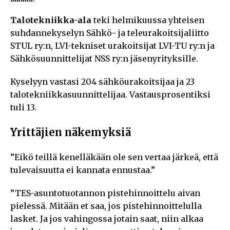
Talotekniikka-ala
teki helmikuussa yhteisen
suhdannekyselyn Sähkö- ja teleurakoitsijaliitto
STUL ry:n, LVI-tekniset urakoitsijat LVI-TU ry:n ja
Sähkösuunnittelijat NSS ry:n jäsenyrityksille.
Kyselyyn vastasi 204 sähköurakoitsijaa ja 23
talotekniikkasuunnittelijaa. Vastausprosentiksi
tuli 13.
Yrittäjien näkemyksiä
”Eikö teillä kenelläkään ole sen vertaa järkeä, että
tulevaisuutta ei kannata ennustaa.”
”TES-asuntotuotannon pistehinnoittelu aivan
pielessä. Mitään et saa, jos pistehinnoittelulla
lasket. Ja jos vahingossa jotain saat, niin alkaa