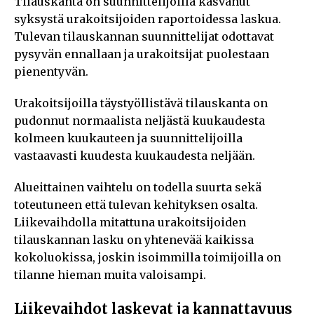
Tilauskanta on suunnittelijoilla kasvanut
syksystä urakoitsijoiden raportoidessa laskua.
Tulevan tilauskannan suunnittelijat odottavat
pysyvän ennallaan ja urakoitsijat puolestaan
pienentyvän.
Urakoitsijoilla täystyöllistävä tilauskanta on
pudonnut normaalista neljästä kuukaudesta
kolmeen kuukauteen ja suunnittelijoilla
vastaavasti kuudesta kuukaudesta neljään.
Alueittainen vaihtelu on todella suurta sekä
toteutuneen että tulevan kehityksen osalta.
Liikevaihdolla mitattuna urakoitsijoiden
tilauskannan lasku on yhtenevää kaikissa
kokoluokissa, joskin isoimmilla toimijoilla on
tilanne hieman muita valoisampi.
Liikevaihdot laskevat ja kannattavuus