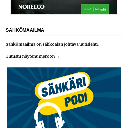
SÄHKÖMAAILMA
Sähkömaailma on sähköalan johtava uutislehti.
Tutustu näytenumeroon
→