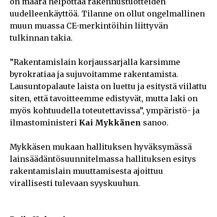
on määrä helpottaa rakennustuotteiden
uudelleenkäyttöä. Tilanne on ollut ongelmallinen
muun muassa CE-merkintöihin liittyvän
tulkinnan takia.
”Rakentamislain korjaussarjalla karsimme
byrokratiaa ja sujuvoitamme rakentamista.
Lausuntopalaute laista on luettu ja esitystä viilattu
siten, että tavoitteemme edistyvät, mutta laki on
myös kohtuudella toteutettavissa”, ympäristö- ja
ilmastoministeri
Kai Mykkänen
sanoo.
Mykkäsen mukaan hallituksen hyväksymässä
lainsäädäntösuunnitelmassa hallituksen esitys
rakentamislain muuttamisesta ajoittuu
virallisesti tulevaan syyskuuhun.