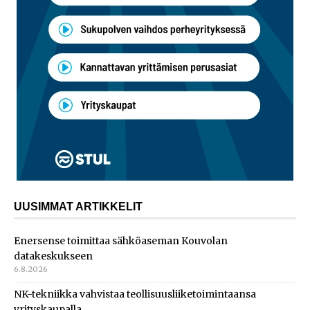
UUSIMMAT ARTIKKELIT
Enersense toimittaa sähköaseman Kouvolan
datakeskukseen
6.8.2026
NK-tekniikka vahvistaa teollisuusliiketoimintaansa
yrityskaupalla