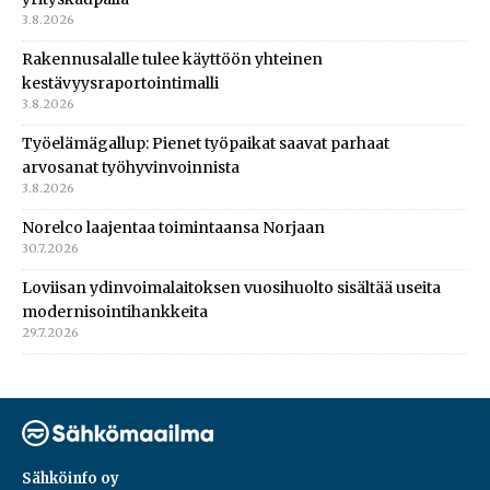
3.8.2026
Rakennusalalle tulee käyttöön yhteinen
kestävyysraportointimalli
3.8.2026
Työelämägallup: Pienet työpaikat saavat parhaat
arvosanat työhyvinvoinnista
3.8.2026
Norelco laajentaa toimintaansa Norjaan
30.7.2026
Loviisan ydinvoimalaitoksen vuosihuolto sisältää useita
modernisointihankkeita
29.7.2026
Sähköinfo oy