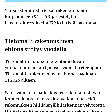
Ympäristöministeriö sai rakentamislain
korjaamiseen 9.1. – 5.3. järjestetyllä
lausuntokierroksella 279 kriittistä lausuntoa.
Tietomalli rakennusluvan
ehtona siirtyy vuodella
Tietomallimuotoisen rakentamisluvan
voimaantulo on siirtymässä vuodella eteenpäin.
Tietomallia rakennusluvan ehtona vaaditaan
1.1.2026 alkaen.
Sama vuoden lisäaika koskee rakentamisluvan
kolmen kuukauden käsittelyaikataulua sekä
rakennuksen hiilijalanjälkilaskennan velvoitetta.
Hiilijalanjälkilaskennan sisältävä rakennuksen