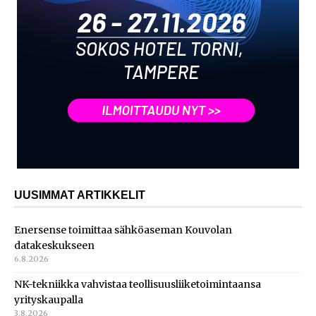
UUSIMMAT ARTIKKELIT
Enersense toimittaa sähköaseman Kouvolan
datakeskukseen
6.8.2026
NK-tekniikka vahvistaa teollisuusliiketoimintaansa
yrityskaupalla
3.8.2026