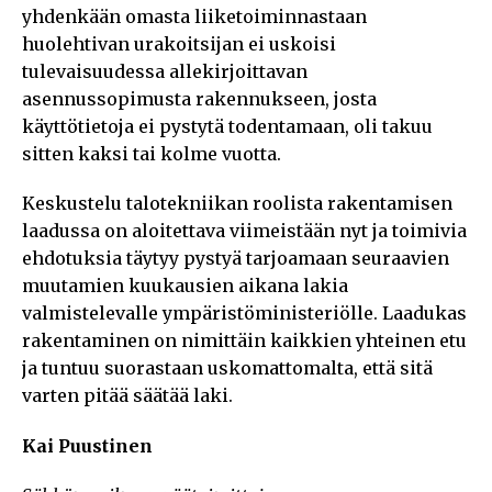
yhdenkään omasta liiketoiminnastaan
huolehtivan urakoitsijan ei uskoisi
tulevaisuudessa allekirjoittavan
asennussopimusta rakennukseen, josta
käyttötietoja ei pystytä todentamaan, oli takuu
sitten kaksi tai kolme vuotta.
Keskustelu talotekniikan roolista rakentamisen
laadussa on aloitettava viimeistään nyt ja toimivia
ehdotuksia täytyy pystyä tarjoamaan seuraavien
muutamien kuukausien aikana lakia
valmistelevalle ympäristöministeriölle. Laadukas
rakentaminen on nimittäin kaikkien yhteinen etu
ja tuntuu suorastaan uskomattomalta, että sitä
varten pitää säätää laki.
Kai Puustinen