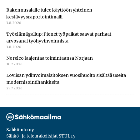
Rakennusalalle tulee käyttöön yhteinen
kestävyysraportointimalli
3.8.2026
Työelämägallup: Pienet työpaikat saavat parhaat
arvosanat työhyvinvoinnista
3.8.2026
Norelco laajentaa toimintaansa Norjaan
30.7.2026
Loviisan ydinvoimalaitoksen vuosihuolto sisältää useita
modernisointihankkeita
29.7.2026
Sähköinfo oy
Sähkö- ja teleurakoitsijat STUL ry