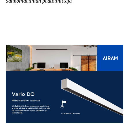
Sähkömaailman päätoimittaja