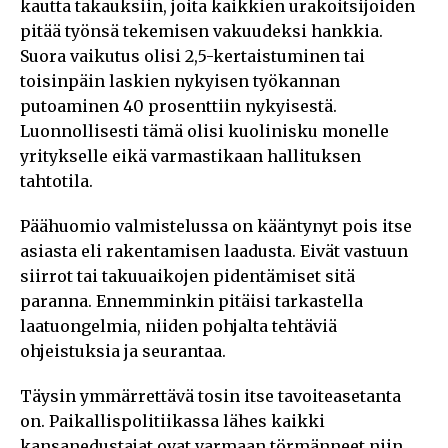
kautta takauksiin, joita kaikkien urakoitsijoiden
pitää työnsä tekemisen vakuudeksi hankkia.
Suora vaikutus olisi 2,5-kertaistuminen tai
toisinpäin laskien nykyisen työkannan
putoaminen 40 prosenttiin nykyisestä.
Luonnollisesti tämä olisi kuolinisku monelle
yritykselle eikä varmastikaan hallituksen
tahtotila.
Päähuomio valmistelussa on kääntynyt pois itse
asiasta eli rakentamisen laadusta. Eivät vastuun
siirrot tai takuuaikojen pidentämiset sitä
paranna. Ennemminkin pitäisi tarkastella
laatuongelmia, niiden pohjalta tehtäviä
ohjeistuksia ja seurantaa.
Täysin ymmärrettävä tosin itse tavoiteasetanta
on. Paikallispolitiikassa lähes kaikki
kansanedustajat ovat varmaan törmänneet niin