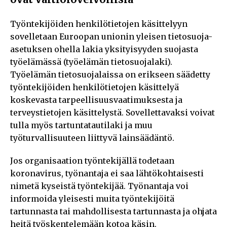
Työntekijöiden henkilötietojen käsittelyyn
sovelletaan Euroopan unionin yleisen tietosuoja-
asetuksen ohella lakia yksityisyyden suojasta
työelämässä (työelämän tietosuojalaki).
Työelämän tietosuojalaissa on erikseen säädetty
työntekijöiden henkilötietojen käsittelyä
koskevasta tarpeellisuusvaatimuksesta ja
terveystietojen käsittelystä. Sovellettavaksi voivat
tulla myös tartuntatautilaki ja muu
työturvallisuuteen liittyvä lainsäädäntö.
Jos organisaation työntekijällä todetaan
koronavirus, työnantaja ei saa lähtökohtaisesti
nimetä kyseistä työntekijää. Työnantaja voi
informoida yleisesti muita työntekijöitä
tartunnasta tai mahdollisesta tartunnasta ja ohjata
heitä työskentelemään kotoa käsin.