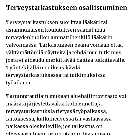
Terveystarkastukseen osallistuminen
Terveystarkastuksen suorittaa lääkäri tai
asianmukaisen koulutuksen saanut muu
terveydenhuollon ammattihenkilö lääkärin
valvonnassa. Tarkastuksen osana voidaan ottaa
välttämättömiä näytteitä ja tehdä muu tutkimus,
josta ei aiheudu merkittävää haittaa tutkittavalle.
Työntekijällä on oikeus käydä
terveystarkastuksessa tai tutkimuksissa
työaikana.
Tartuntatautilain mukaan aluehallintovirasto voi
määrätä järjestettäväksi kohdennettuja
terveystarkastuksia tietyssä työpaikassa,
laitoksessa, kulkuneuvossa tai vastaavassa
paikassa oleskeleville, jos tarkastus on
yleisvaarallisen tartuntataudin leviämisen