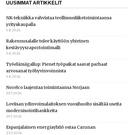
UUSIMMAT ARTIKKELIT
NK-tekniikka vahvistaa teollisuusliiketoimintaansa
yrityskaupalla
3.8.2026
Rakennusalalle tulee käyttöön yhteinen
kestävyysraportointimalli
3.8.2026
Työelämägallup: Pienet työpaikat saavat parhaat
arvosanat työhyvinvoinnista
3.8.2026
Norelco laajentaa toimintaansa Norjaan
30.7.2026
Loviisan ydinvoimalaitoksen vuosihuolto sisältää useita
modernisointihankkeita
29.7.2026
Espanjalainen energiayhtiö ostaa Carunan
22.7.2026