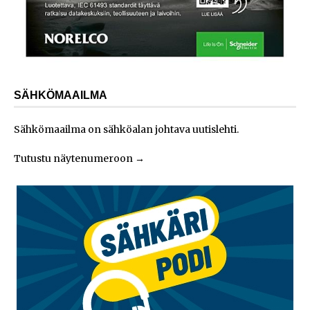
SÄHKÖMAAILMA
Sähkömaailma on sähköalan johtava uutislehti.
Tutustu näytenumeroon
→