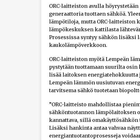
ORC-laitteiston avulla höyrystetään 
generaattoria tuottaen sähköä. Yle
lämpötiloja, mutta ORC-laitteiston
lämpökeskuksen kattilasta lähtev
Prosessissa syntyy sähkön lisäksi l
kaukolämpöverkkoon.
ORC-laitteiston myötä Lempeän lä
pystytään tuottamaan suurilta os
lisää laitoksen energiatehokkuutta 
Lempeän lämmön uusiutuvan energi
tarvitsema sähkö tuotetaan biopoltt
”ORC-laitteisto mahdollistaa pieni
sähköntuotannon lämpölaitoksen om
kannattava, sillä omakäyttösähkön
Lisäksi hankinta antaa vahvaa näytt
energiantuotantoprosesseja voidaan 