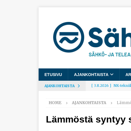
ETUSIVU
AJANKOHTAISTA
AR
[ 3.8.2026 ]
NK-teknii
AJANKOHTAISTA
AJANKOHTAISTA
HOME
AJANKOHTAISTA
Lämmös
[ 3.8.2026 ]
Rakennusa
AJANKOHTAISTA
Lämmöstä syntyy s
[ 3.8.2026 ]
Työelämäg