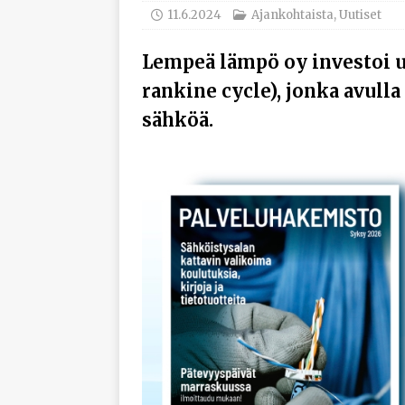
työhyvinvoinnista
11.6.2024
Ajankohtaista
,
Uutiset
[ 30.7.2026 ]
Norelco 
Lempeä lämpö oy investoi 
[ 29.7.2026 ]
Loviisan 
rankine cycle), jonka avul
modernisointihankke
sähköä.
[ 6.8.2026 ]
Enersens
AJANKOHTAISTA