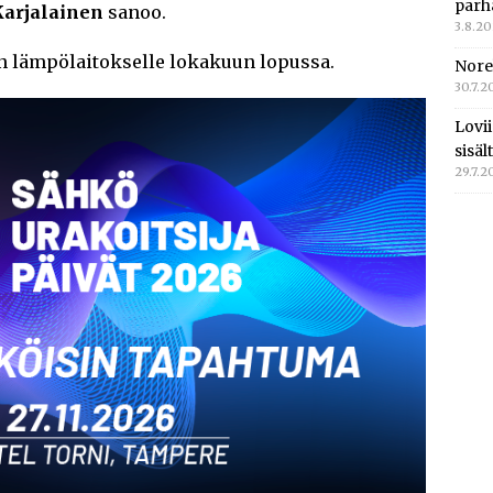
parh
Karjalainen
sanoo.
3.8.2
an lämpölaitokselle lokakuun lopussa.
Nore
30.7.2
Lovi
sisä
29.7.2