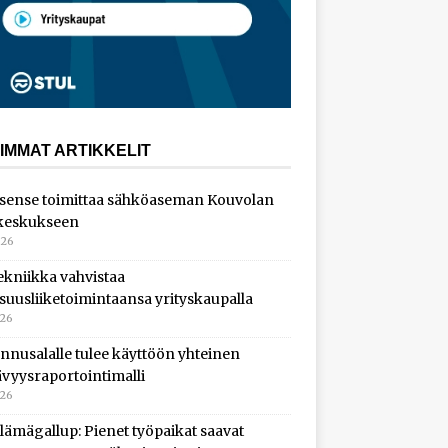
IMMAT ARTIKKELIT
sense toimittaa sähköaseman Kouvolan
keskukseen
026
ekniikka vahvistaa
isuusliiketoimintaansa yrityskaupalla
026
nnusalalle tulee käyttöön yhteinen
ävyysraportointimalli
026
lämägallup: Pienet työpaikat saavat