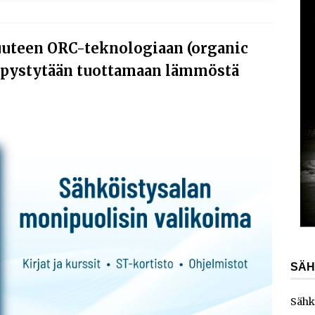
AJANKOHTAISTA
laajentaa toimintaansa Norjaan
AJANKOHTAISTA
uuteen ORC-teknologiaan (organic
ydinvoimalaitoksen vuosihuolto sisältää useita
la pystytään tuottamaan lämmöstä
ita
AJANKOHTAISTA
e toimittaa sähköaseman Kouvolan datakeskukseen
SÄH
Sähk