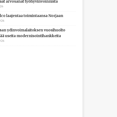
aat arvosanat työhyvinvoinnista
026
lco laajentaa toimintaansa Norjaan
026
isan ydinvoimalaitoksen vuosihuolto
ltää useita modernisointihankkeita
026