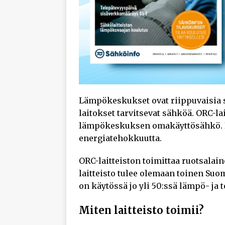
Lämpökeskukset ovat riippuvaisia
laitokset tarvitsevat sähköä. ORC-la
lämpökeskuksen omakäyttösähkö. I
energiatehokkuutta.
ORC-laitteiston toimittaa ruotsalai
laitteisto tulee olemaan toinen Suome
on käytössä jo yli 50:ssä lämpö- ja 
Miten laitteisto toimii?