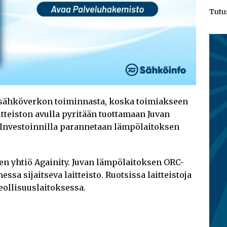
Tutu
 sähköverkon toiminnasta, koska toimiakseen
itteiston avulla pyritään tuottamaan Juvan
nvestoinnilla parannetaan lämpölaitoksen
nen yhtiö Againity. Juvan lämpölaitoksen ORC-
ssa sijaitseva laitteisto. Ruotsissa laitteistoja
teollisuuslaitoksessa.