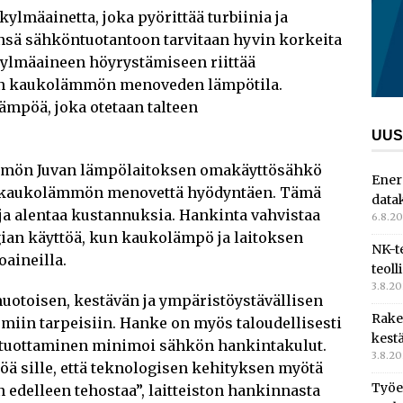
kylmäainetta, joka pyörittää turbiinia ja
ensä sähköntuotantoon tarvitaan hyvin korkeita
 kylmäaineen höyrystämiseen riittää
än kaukolämmön menoveden lämpötila.
ämpöä, joka otetaan talteen
UUS
mmön Juvan lämpölaitoksen omakäyttösähkö
Ener
in kaukolämmön menovettä hyödyntäen. Tämä
data
ja alentaa kustannuksia. Hankinta vahvistaa
6.8.2
an käyttöä, kun kaukolämpö ja laitoksen
NK-t
oaineilla.
teoll
3.8.2
muotoisen, kestävän ja ympäristöystävällisen
Rake
iin tarpeisiin. Hanke on myös taloudellisesti
kest
 tuottaminen minimoi sähkön hankintakulut.
3.8.2
öä sille, että teknologisen kehityksen myötä
Työe
edelleen tehostaa”, laitteiston hankinnasta