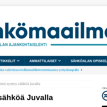
TIKKELIT
AMMATTILAISET
SÄHKÖALAN OPISKE
kka vahvistaa teollisuusliiketoimintaansa yrityskaupalla
tä syntyy sähköä Juvalla
lalle tulee käyttöön yhteinen kestävyysraportointimalli
ähköä Juvalla
allup: Pienet työpaikat saavat parhaat arvosanat