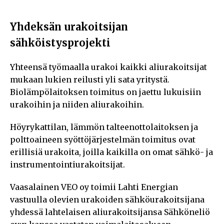
Yhdeksän urakoitsijan
sähköistysprojekti
Yhteensä työmaalla urakoi kaikki aliurakoitsijat
mukaan lukien reilusti yli sata yritystä.
Biolämpölaitoksen toimitus on jaettu lukuisiin
urakoihin ja niiden aliurakoihin.
Höyrykattilan, lämmön talteenottolaitoksen ja
polttoaineen syöttöjärjestelmän toimitus ovat
erillisiä urakoita, joilla kaikilla on omat sähkö- ja
instrumentointiurakoitsijat.
Vaasalainen VEO oy toimii Lahti Energian
vastuulla olevien urakoiden sähköurakoitsijana
yhdessä lahtelaisen aliurakoitsijansa Sähköneliö