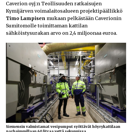
Caverion oyj:n Teollisuuden ratkaisujen
Kymijärven voimalaitosalueen projektipäällikkö
Timo Lampisen
mukaan pelkästään Caverionin
Sumitomolle toimittaman kattilan
sähköistysurakan arvo on 2,4 miljoonaa euroa.
Siemensin valmistamat vesipumput syöttävät höyrykattilaan
parhaimmillaan 60 litraa vettä sekunnissa.