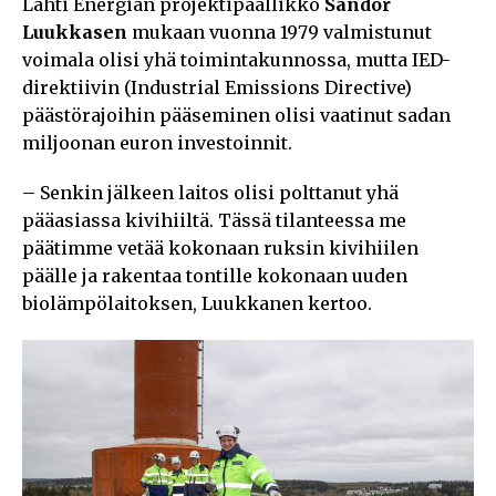
Lahti Energian projektipäällikkö
Sandor
Luukkasen
mukaan vuonna 1979 valmistunut
voimala olisi yhä toimintakunnossa, mutta IED-
direktiivin (Industrial Emissions Directive)
päästörajoihin pääseminen olisi vaatinut sadan
miljoonan euron investoinnit.
– Senkin jälkeen laitos olisi polttanut yhä
pääasiassa kivihiiltä. Tässä tilanteessa me
päätimme vetää kokonaan ruksin kivihiilen
päälle ja rakentaa tontille kokonaan uuden
biolämpölaitoksen, Luukkanen kertoo.