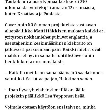
Toukokuun alussa työmaalla ahkeroi 230
ulkomaista työntekijää ainakin 12 eri maasta,
kuten Kroatiasta ja Puolasta.
Caverionin Itä-Suomen projekteista vastaavan
aluepäällikkö
Matti Häkkisen
mukaan kaikki eri
yritysten nokkamiehet puhuvat englantia ja
asentajienkin keskimääräinen kielitaito on
jatkuvasti paranemaan päin. Kaikki miehet ovat
mahtuneet hyvin samalle tontille.Caverionin
henkilökunta on suomalaista.
– Kaikilla meillä on sama päämäärä saada kohde
valmiiksi. Se auttaa paljon, Häkkinen sanoo.
– Ihan hyvä yhteishenki meillä on täällä,
projektin päällikkö Esa Tepponen lisää.
Voimala otetaan käyttöön ensi talvena, minkä