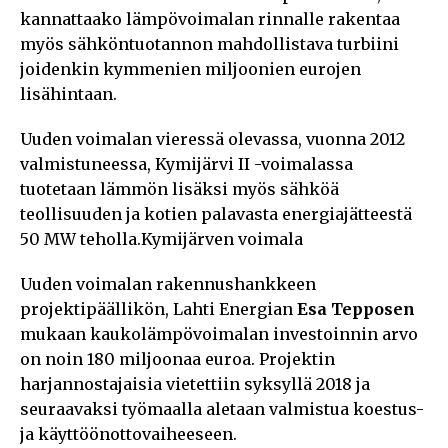
kannattaako lämpövoimalan rinnalle rakentaa
myös sähköntuotannon mahdollistava turbiini
joidenkin kymmenien miljoonien eurojen
lisähintaan.
Uuden voimalan vieressä olevassa, vuonna 2012
valmistuneessa, Kymijärvi II -voimalassa
tuotetaan lämmön lisäksi myös sähköä
teollisuuden ja kotien palavasta energiajätteestä
50 MW teholla.Kymijärven voimala
Uuden voimalan rakennushankkeen
projektipäällikön, Lahti Energian
Esa Tepposen
mukaan kaukolämpövoimalan investoinnin arvo
on noin 180 miljoonaa euroa. Projektin
harjannostajaisia vietettiin syksyllä 2018 ja
seuraavaksi työmaalla aletaan valmistua koestus-
ja käyttöönottovaiheeseen.