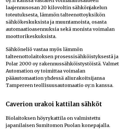
oy:n kanssa vastaten voimalaitosalueen
laajennusosan 20 kilovoltin sähkönjakelun
toteutuksesta, lämmön talteenottoyksikön
sähkökeskuksista ja muuntamoista, osasta
automaatioasennuksia sekä monista voimalan
moottorikeskuksista.
Sähköneliö vastaa myös lämmön
talteenottolaitoksen prosessisähköistyksestä ja
Polar 2000 oy rakennussähköistystöistä. Valmet
Automation oy toimittaa voimalan
pääautomaation yhdessä aliurakoitsijansa
Tampereen teollisuusautomaatio oy:n kanssa.
Caverion urakoi kattilan sähköt
Biolaitoksen höyrykattila on valmistettu
japanilaisen Sumitomon Puolan konepajalla.