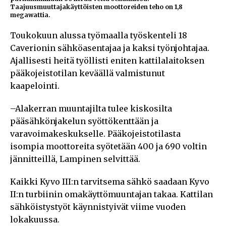
Taajuusmuuttajakäyttöisten moottoreiden teho on 1,8
megawattia.
Toukokuun alussa työmaalla työskenteli 18
Caverionin sähköasentajaa ja kaksi työnjohtajaa.
Ajallisesti heitä työllisti eniten kattilalaitoksen
pääkojeistotilan keväällä valmistunut
kaapelointi.
–Alakerran muuntajilta tulee kiskosilta
pääsähkönjakelun syöttökenttään ja
varavoimakeskukselle. Pääkojeistotilasta
isompia moottoreita syötetään 400 ja 690 voltin
jännitteillä, Lampinen selvittää.
Kaikki Kyvo III:n tarvitsema sähkö saadaan Kyvo
II:n turbiinin omakäyttömuuntajan takaa. Kattilan
sähköistystyöt käynnistyivät viime vuoden
lokakuussa.