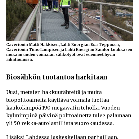
Caverionin Matti Häkkisen, Lahti Energian Esa Tepposen,
Caverionin Timo Lampisen ja Lahti Energian Sandor Luukkasen
mukaan uuden voimalan sähkötyöt ovat edenneet hyvin
aikataulussa.
Biosähkön tuotantoa harkitaan
Uusi, metsien hakkuutähteitä ja muita
biopolttoaineita käyttävä voimala tuottaa
kaukolämpöä 190 megawatin teholla. Vuoden
kylmimpinä päivinä polttoainetta tulee palamaan
yli 50 rekka-autolastillista vuorokaudessa.
Lisäksi Lahdessa laskeskellaan parhaillaan,