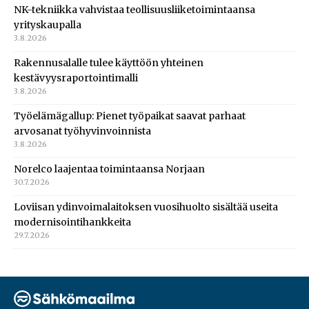
NK-tekniikka vahvistaa teollisuusliiketoimintaansa
yrityskaupalla
3.8.2026
Rakennusalalle tulee käyttöön yhteinen
kestävyysraportointimalli
3.8.2026
Työelämägallup: Pienet työpaikat saavat parhaat
arvosanat työhyvinvoinnista
3.8.2026
Norelco laajentaa toimintaansa Norjaan
30.7.2026
Loviisan ydinvoimalaitoksen vuosihuolto sisältää useita
modernisointihankkeita
29.7.2026