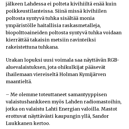
jälkeen Lahdessa ei polteta kivihiiltä enää kuin
poikkeustilanteissa. Siinä missä kivihiilen
poltosta syntyvä tuhka sisältää monia
ympäristölle haitallisia raskasmetalleja,
biopolttoaineiden poltosta syntyvä tuhka voidaan
kierrättää takaisin metsiin ravinteiksi
rakeistettuna tuhkana.
Urakan lopuksi uusi voimala saa näyttävän RGB-
aluevalaistuksen, jota ohikulkijat pääsevät
ihailemaan viereiseltä Holman Kymijärven
maantieltä.
– Me olemme toteuttaneet samantyyppisen
valaistushankkeen myös Lahden radiomastoihin,
jotka on valaistu Lahti Energian valoilla. Mastot
erottuvat näyttävästi kaupungin yllä, Sandor
Luukkanen kertoo.