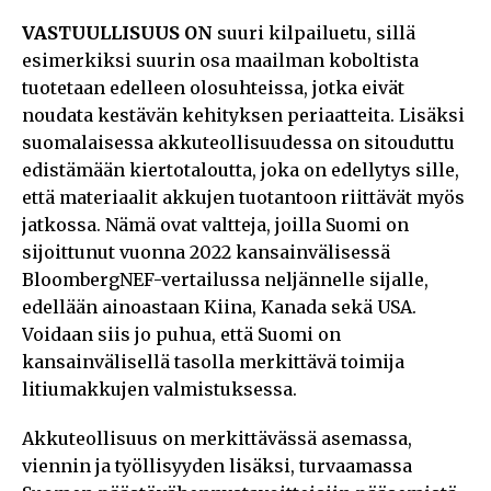
VASTUULLISUUS ON
suuri kilpailuetu, sillä
esimerkiksi suurin osa maailman koboltista
tuotetaan edelleen olosuhteissa, jotka eivät
noudata kestävän kehityksen periaatteita. Lisäksi
suomalaisessa akkuteollisuudessa on sitouduttu
edistämään kiertotaloutta, joka on edellytys sille,
että materiaalit akkujen tuotantoon riittävät myös
jatkossa. Nämä ovat valtteja, joilla Suomi on
sijoittunut vuonna 2022 kansainvälisessä
BloombergNEF-vertailussa neljännelle sijalle,
edellään ainoastaan Kiina, Kanada sekä USA.
Voidaan siis jo puhua, että Suomi on
kansainvälisellä tasolla merkittävä toimija
litiumakkujen valmistuksessa.
Akkuteollisuus on merkittävässä asemassa,
viennin ja työllisyyden lisäksi, turvaamassa