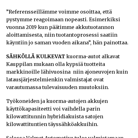
”Referensseillämme voimme osoittaa, että
pystymme reagoimaan nopeasti. Esimerkiksi
vuonna 2019 kun päätimme akkutuotannon
aloittamisesta, niin tuotantoprosessi saatiin
käyntiin jo saman vuoden aikana”, hän painottaa.
SÄHKÖLLÄ KULKEVAT
kuorma-autot alkavat
Kauppilan mukaan olla kypsiä tuotteita
markkinoille lähivuosina niin ajoneuvojen kuin
latausjärjestelmienkin valmistajat ovat
varautumassa tulevaisuuden muutoksiin.
Työkoneiden ja kuorma-autojen akkujen
käyttökapasiteetti voi vaihdella parin
kilowattitunnin hybridiakuista satojen
kilowattituntien täyssähköakkuihin.
Salossa Valmet Automotive tulee valmistamaan