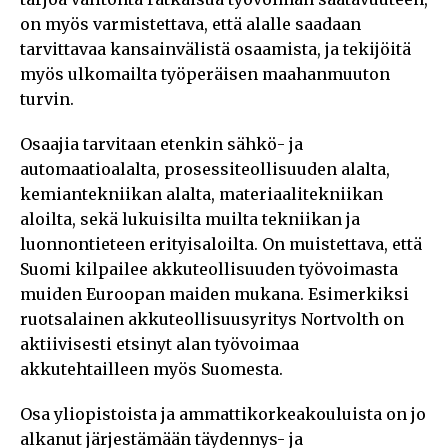
on myös varmistettava, että alalle saadaan
tarvittavaa kansainvälistä osaamista, ja tekijöitä
myös ulkomailta työperäisen maahanmuuton
turvin.
Osaajia tarvitaan etenkin sähkö- ja
automaatioalalta, prosessiteollisuuden alalta,
kemiantekniikan alalta, materiaalitekniikan
aloilta, sekä lukuisilta muilta tekniikan ja
luonnontieteen erityisaloilta. On muistettava, että
Suomi kilpailee akkuteollisuuden työvoimasta
muiden Euroopan maiden mukana. Esimerkiksi
ruotsalainen akkuteollisuusyritys Nortvolth on
aktiivisesti etsinyt alan työvoimaa
akkutehtailleen myös Suomesta.
Osa yliopistoista ja ammattikorkeakouluista on jo
alkanut järjestämään täydennys- ja