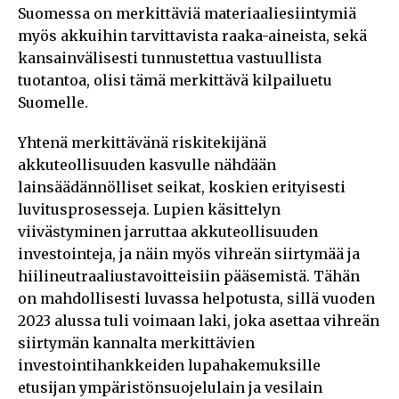
Suomessa on merkittäviä materiaaliesiintymiä
myös akkuihin tarvittavista raaka-aineista, sekä
kansainvälisesti tunnustettua vastuullista
tuotantoa, olisi tämä merkittävä kilpailuetu
Suomelle.
Yhtenä merkittävänä riskitekijänä
akkuteollisuuden kasvulle nähdään
lainsäädännölliset seikat, koskien erityisesti
luvitusprosesseja. Lupien käsittelyn
viivästyminen jarruttaa akkuteollisuuden
investointeja, ja näin myös vihreän siirtymää ja
hiilineutraaliustavoitteisiin pääsemistä. Tähän
on mahdollisesti luvassa helpotusta, sillä vuoden
2023 alussa tuli voimaan laki, joka asettaa vihreän
siirtymän kannalta merkittävien
investointihankkeiden lupahakemuksille
etusijan ympäristönsuojelulain ja vesilain