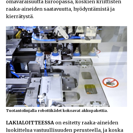
omavaraisuutta Euroopassa, koskien kriittisten
raaka-aineiden saatavuutta, hyödyntämistä ja
kierrätystä.
Tuotantolinjalla robottikädet kokoavat akkupakettia.
LAKIALOITTEESSA
on esitetty raaka-aineiden
luokittelua vastuullisuuden perusteella, ja koska