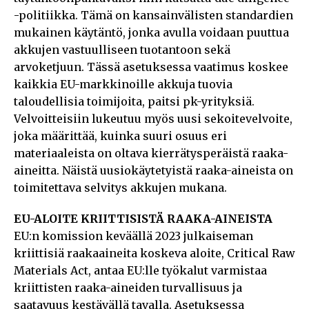
-politiikka. Tämä on kansainvälisten standardien
mukainen käytäntö, jonka avulla voidaan puuttua
akkujen vastuulliseen tuotantoon sekä
arvoketjuun. Tässä asetuksessa vaatimus koskee
kaikkia EU-markkinoille akkuja tuovia
taloudellisia toimijoita, paitsi pk-yrityksiä.
Velvoitteisiin lukeutuu myös uusi sekoitevelvoite,
joka määrittää, kuinka suuri osuus eri
materiaaleista on oltava kierrätysperäistä raaka-
aineitta. Näistä uusiokäytetyistä raaka-aineista on
toimitettava selvitys akkujen mukana.
EU-ALOITE KRIITTISISTÄ RAAKA-AINEISTA
EU:n komission keväällä 2023 julkaiseman
kriittisiä raakaaineita koskeva aloite, Critical Raw
Materials Act, antaa EU:lle työkalut varmistaa
kriittisten raaka-aineiden turvallisuus ja
saatavuus kestävällä tavalla. Asetuksessa