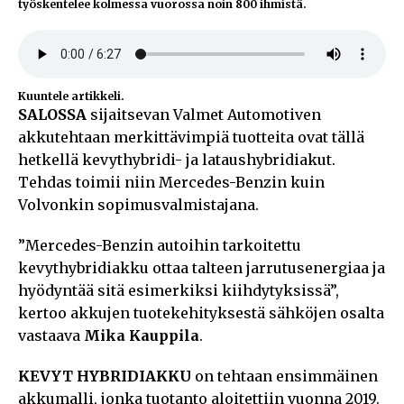
työskentelee kolmessa vuorossa noin 800 ihmistä.
Kuuntele artikkeli.
SALOSSA
sijaitsevan Valmet Automotiven
akkutehtaan merkittävimpiä tuotteita ovat tällä
hetkellä kevythybridi- ja lataushybridiakut.
Tehdas toimii niin Mercedes-Benzin kuin
Volvonkin sopimusvalmistajana.
”Mercedes-Benzin autoihin tarkoitettu
kevythybridiakku ottaa talteen jarrutusenergiaa ja
hyödyntää sitä esimerkiksi kiihdytyksissä”,
kertoo akkujen tuotekehityksestä sähköjen osalta
vastaava
Mika Kauppila
.
KEVYT HYBRIDIAKKU
on tehtaan ensimmäinen
akkumalli, jonka tuotanto aloitettiin vuonna 2019.