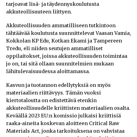
tarjoavat lisä- ja täydennyskoulutusta
akkuteollisuuteen liittyen.
Akkuteollisuuden ammatilliseen tutkintoon
tähtäävää koulutusta suunnittelevat Vaasan Vamia,
Kokkolan KP Edu, Kotkan Ekami ja Tampereen
Tredu, eli niiden seutujen ammatilliset
oppilaitokset, joissa akkuteollisuuden toimintaa
jo on, tai sitä ollaan suunnitelmien mukaan
lähitulevaisuudessa aloittamassa.
Kasvun ja tuotannon edellytyksiä on myös
materiaalien riittävyys. Tämän vuoksi
kiertotaloutta on edistettävä etenkin
akkuteollisuudelle kriittisten materiaalien osalta.
Keväällä 2023 EU:n komissio julkaisi kriittisiä
raaka-aineita koskevan aloitteen Critical Raw
Materials Act, jonka tarkoituksena on vahvistaa