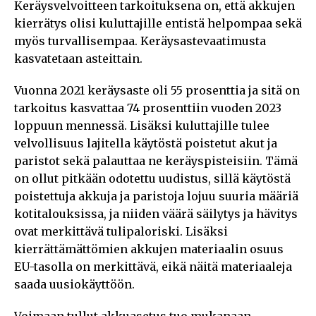
Keräysvelvoitteen tarkoituksena on, että akkujen
kierrätys olisi kuluttajille entistä helpompaa sekä
myös turvallisempaa. Keräysastevaatimusta
kasvatetaan asteittain.
Vuonna 2021 keräysaste oli 55 prosenttia ja sitä on
tarkoitus kasvattaa 74 prosenttiin vuoden 2023
loppuun mennessä. Lisäksi kuluttajille tulee
velvollisuus lajitella käytöstä poistetut akut ja
paristot sekä palauttaa ne keräyspisteisiin. Tämä
on ollut pitkään odotettu uudistus, sillä käytöstä
poistettuja akkuja ja paristoja lojuu suuria määriä
kotitalouksissa, ja niiden väärä säilytys ja hävitys
ovat merkittävä tulipaloriski. Lisäksi
kierrättämättömien akkujen materiaalin osuus
EU-tasolla on merkittävä, eikä näitä materiaaleja
saada uusiokäyttöön.
Voimaan tullut akkuasetus tuo mukanaan