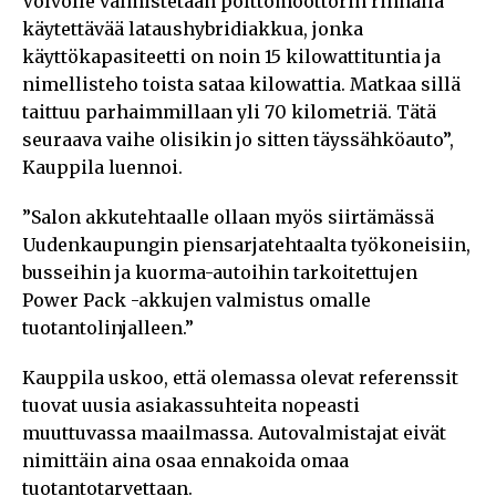
Volvolle valmistetaan polttomoottorin rinnalla
käytettävää lataushybridiakkua, jonka
käyttökapasiteetti on noin 15 kilowattituntia ja
nimellisteho toista sataa kilowattia. Matkaa sillä
taittuu parhaimmillaan yli 70 kilometriä. Tätä
seuraava vaihe olisikin jo sitten täyssähköauto”,
Kauppila luennoi.
”Salon akkutehtaalle ollaan myös siirtämässä
Uudenkaupungin piensarjatehtaalta työkoneisiin,
busseihin ja kuorma-autoihin tarkoitettujen
Power Pack -akkujen valmistus omalle
tuotantolinjalleen.”
Kauppila uskoo, että olemassa olevat referenssit
tuovat uusia asiakassuhteita nopeasti
muuttuvassa maailmassa. Autovalmistajat eivät
nimittäin aina osaa ennakoida omaa
tuotantotarvettaan.