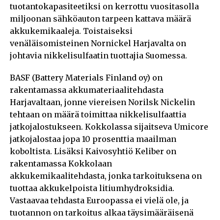
tuotantokapasiteetiksi on kerrottu vuositasolla
miljoonan sähköauton tarpeen kattava määrä
akkukemikaaleja. Toistaiseksi
venäläisomisteinen Nornickel Harjavalta on
johtavia nikkelisulfaatin tuottajia Suomessa.
BASF (Battery Materials Finland oy) on
rakentamassa akkumateriaalitehdasta
Harjavaltaan, jonne viereisen Norilsk Nickelin
tehtaan on määrä toimittaa nikkelisulfaattia
jatkojalostukseen. Kokkolassa sijaitseva Umicore
jatkojalostaa jopa 10 prosenttia maailman
koboltista. Lisäksi Kaivosyhtiö Keliber on
rakentamassa Kokkolaan
akkukemikaalitehdasta, jonka tarkoituksena on
tuottaa akkukelpoista litiumhydroksidia.
Vastaavaa tehdasta Euroopassa ei vielä ole, ja
tuotannon on tarkoitus alkaa täysimääräisenä