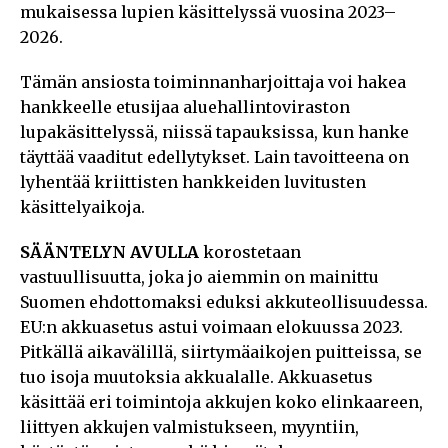
mukaisessa lupien käsittelyssä vuosina 2023–
2026.
Tämän ansiosta toiminnanharjoittaja voi hakea
hankkeelle etusijaa aluehallintoviraston
lupakäsittelyssä, niissä tapauksissa, kun hanke
täyttää vaaditut edellytykset. Lain tavoitteena on
lyhentää kriittisten hankkeiden luvitusten
käsittelyaikoja.
SÄÄNTELYN AVULLA
korostetaan
vastuullisuutta, joka jo aiemmin on mainittu
Suomen ehdottomaksi eduksi akkuteollisuudessa.
EU:n akkuasetus astui voimaan elokuussa 2023.
Pitkällä aikavälillä, siirtymäaikojen puitteissa, se
tuo isoja muutoksia akkualalle. Akkuasetus
käsittää eri toimintoja akkujen koko elinkaareen,
liittyen akkujen valmistukseen, myyntiin,