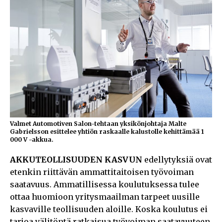
Valmet Automotiven Salon-tehtaan yksikönjohtaja Malte
Gabrielsson esittelee yhtiön raskaalle kalustolle kehittämää 1
000 V -akkua.
AKKUTEOLLISUUDEN KASVUN
edellytyksiä ovat
etenkin riittävän ammattitaitoisen työvoiman
saatavuus. Ammatillisessa koulutuksessa tulee
ottaa huomioon yritysmaailman tarpeet uusille
kasvaville teollisuuden aloille. Koska koulutus ei
tarjoa välitöntä ratkaisua työvoiman saatavuuteen,