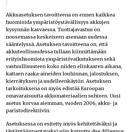
Akkuasetuksen tavoitteena on ennen kaikkea
huomioida ympäristöystävällisyys akkujen
kysynnän kasvaessa. Tuottajavastuu on
nousemassa keskeiseen asemaan uudessa
sääntelyssä. Asetuksen tavoitteena on, että
akkuteollisuudessa tullaan kiinnittämään
erityishuomiota ympäristövaikutukseen sekä
vastuullisuuteen koko niiden elinkaaren aikana,
kattaen raaka-aineiden louhinnan, jalostuksen,
kierrätyksen ja uudelleenkäytön. Asetuksen
tarkoituksena on myös edistää Euroopan
omavaraisuutta akkumateriaalien suhteen. Uusi
asetus korvaa aiemman, vuoden 2006, akku- ja
paristodirektiivin.
Asetuksessa on esitetty myös kehitettäväksi ja
täytäntöönpantavaksi niin kutsuttu due diligence