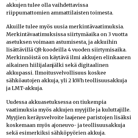
akkujen tulee olla vaihdettavissa
riippumattomien ammattilaisten toimesta.
Akuille tulee myös uusia merkintävaatimuksia.
Merkintävaatimuksissa siirtymäaika on 3 vuotta
asetuksen voimaan astumisesta, ja akkuihin
lisättävillä QR-koodeilla 4 vuoden siirtymisaika.
Merkinnöistä on käytävä ilmi akkujen elinkaaren
aikainen hiilijalanjälki sekä digitaalinen
akkupassi. Ilmoitusvelvollisuus koskee
sähköautojen akkuja, yli 2 kWh teollisuusakkuja
ja LMT-akkuja.
Uudessa akkuasetuksessa on tiukempia
vaatimuksia myös akkujen myyjille ja kuluttajille.
Myyjien keräysvelvoite laajenee paristojen lisäksi
koskemaan myös ajoneuvo- ja teollisuusakkuja
sekä esimerkiksi sähköpyörien akkuja.