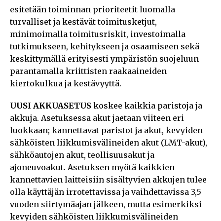
esitetään toiminnan prioriteetit luomalla
turvalliset ja kestävät toimitusketjut,
minimoimalla toimitusriskit, investoimalla
tutkimukseen, kehitykseen ja osaamiseen sekä
keskittymällä erityisesti ympäristön suojeluun
parantamalla kriittisten raakaaineiden
kiertokulkua ja kestävyyttä.
UUSI AKKUASETUS
koskee kaikkia paristoja ja
akkuja. Asetuksessa akut jaetaan viiteen eri
luokkaan; kannettavat paristot ja akut, kevyiden
sähköisten liikkumisvälineiden akut (LMT-akut),
sähköautojen akut, teollisuusakut ja
ajoneuvoakut. Asetuksen myötä kaikkien
kannettavien laitteisiin sisältyvien akkujen tulee
olla käyttäjän irrotettavissa ja vaihdettavissa 3,5
vuoden siirtymäajan jälkeen, mutta esimerkiksi
kevyiden sähköisten liikkumisvälineiden