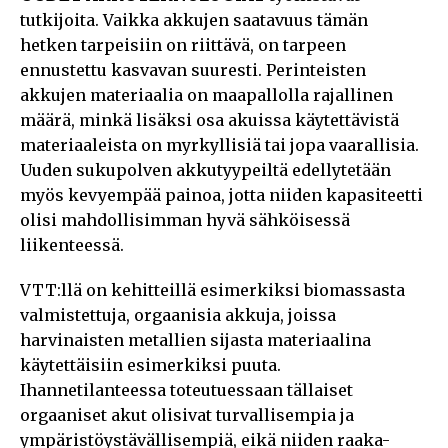
tutkijoita. Vaikka akkujen saatavuus tämän
hetken tarpeisiin on riittävä, on tarpeen
ennustettu kasvavan suuresti. Perinteisten
akkujen materiaalia on maapallolla rajallinen
määrä, minkä lisäksi osa akuissa käytettävistä
materiaaleista on myrkyllisiä tai jopa vaarallisia.
Uuden sukupolven akkutyypeiltä edellytetään
myös kevyempää painoa, jotta niiden kapasiteetti
olisi mahdollisimman hyvä sähköisessä
liikenteessä.
VTT:llä on kehitteillä esimerkiksi biomassasta
valmistettuja, orgaanisia akkuja, joissa
harvinaisten metallien sijasta materiaalina
käytettäisiin esimerkiksi puuta.
Ihannetilanteessa toteutuessaan tällaiset
orgaaniset akut olisivat turvallisempia ja
ympäristöystävällisempiä, eikä niiden raaka-