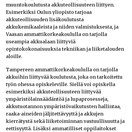
muuntokoulutusta akkuteollisuuteen liittyen.
Esimerkiksi Oulun yliopisto tarjoaa
akkuteollisuuden lisäkoulutusta
akkukemikaaleista ja niiden valmistuksesta, ja
Vaasan ammattikorkeakoululla on tarjolla
useampia akkualaan liittyviä
opintokokonaisuuksia tekniikan ja liiketalouden
aloille.
Tampereen ammattikorkeakoululla on tarjolla
akkuihin liittyvää koulutusta, joka on tarkoitettu
työn ohessa opiskeleville. Siellä voi opiskella
esimerkiksi akkuteollisuuteen liittyvää
ympäristölainsäädäntöä ja lupaprosesseja,
akkutuotannon ympäristövaikutusten hallintaa,
raaka-aineiden jäljitettävyyttä ja akkujen
kierrätystä sekä liiketoiminnan vastuullisuutta ja
eettisyyttä. Lisäksi ammatilliset oppilaitokset