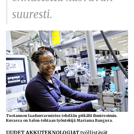
suuresti.
Tuotannon laadunvarmistus tehdään pitkälti ihmisvoimin.
Kuvassa on Salon-tehtaan työntekijä Mariama Bangura.
UUDET AKKUTEKNOLOGIAT
työllistävät