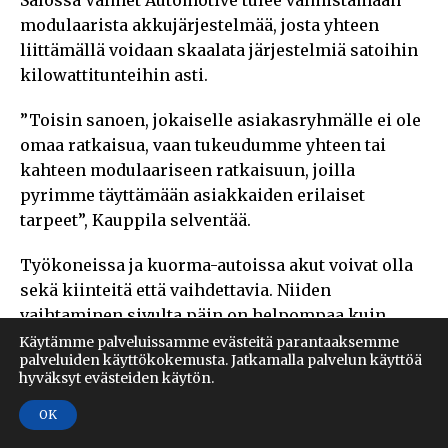
modulaarista akkujärjestelmää, josta yhteen
liittämällä voidaan skaalata järjestelmiä satoihin
kilowattitunteihin asti.
”Toisin sanoen, jokaiselle asiakasryhmälle ei ole
omaa ratkaisua, vaan tukeudumme yhteen tai
kahteen modulaariseen ratkaisuun, joilla
pyrimme täyttämään asiakkaiden erilaiset
tarpeet”, Kauppila selventää.
Työkoneissa ja kuorma-autoissa akut voivat olla
sekä kiinteitä että vaihdettavia. Niiden
vaihtaminen sivulta päin on helpompaa kuin
henkilöautoissa, jossa akku sijaitsee auton
Käytämme palveluissamme evästeitä parantaaksemme
palveluiden käyttökokemusta. Jatkamalla palvelun käyttöä
pohjassa.
hyväksyt evästeiden käytön.
Tehtaalla panostetaan akkujen ja oheistuotteiden
OK
kierrätettävyyteen yhteistyössä Fortumin kanssa.