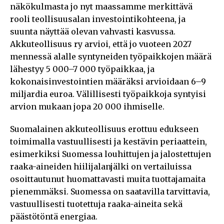
näkökulmasta jo nyt maassamme merkittävä
rooli teollisuusalan investointikohteena, ja
suunta näyttää olevan vahvasti kasvussa.
Akkuteollisuus ry arvioi, että jo vuoteen 2027
mennessä alalle syntyneiden työpaikkojen määrä
lähestyy 5 000–7 000 työpaikkaa, ja
kokonaisinvestointien määräksi arvioidaan 6–9
miljardia euroa. Välillisesti työpaikkoja syntyisi
arvion mukaan jopa 20 000 ihmiselle.
Suomalainen akkuteollisuus erottuu edukseen
toimimalla vastuullisesti ja kestävin periaattein,
esimerkiksi Suomessa louhittujen ja jalostettujen
raaka-aineiden hiilijalanjälki on vertailuissa
osoittautunut huomattavasti muita tuottajamaita
pienemmäksi. Suomessa on saatavilla tarvittavia,
vastuullisesti tuotettuja raaka-aineita sekä
päästötöntä energiaa.