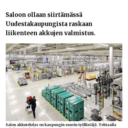
Saloon ollaan siirtämässä
Uudestakaupungista
raskaan
liikenteen akkujen valmistus.
Salon akkutehdas on kaupungin suurin työllistäjä. Tehtaalla