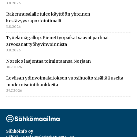
3.8.2026
Rakennusalalle tulee käyttöön yhteinen
kestävyysraportointimalli
3.8.2026
Työelämägallup: Pienet työpaikat saavat parhaat
arvosanat työhyvinvoinnista
3.8.2026
Norelco laajentaa toimintaansa Norjaan
30.7.2026
Loviisan ydinvoimalaitoksen vuosihuolto sisältää useita
modernisointihankkeita
29.7.2026
Sähköinfo oy