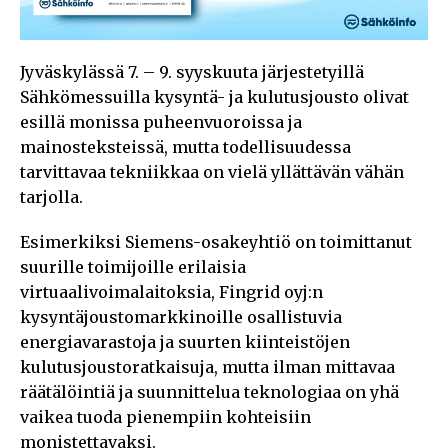
Jyväskylässä 7. – 9. syyskuuta järjestetyillä
Sähkömessuilla kysyntä- ja kulutusjousto olivat
esillä monissa puheenvuoroissa ja
mainosteksteissä, mutta todellisuudessa
tarvittavaa tekniikkaa on vielä yllättävän vähän
tarjolla.
Esimerkiksi Siemens-osakeyhtiö on toimittanut
suurille toimijoille erilaisia
virtuaalivoimalaitoksia, Fingrid oyj:n
kysyntäjoustomarkkinoille osallistuvia
energiavarastoja ja suurten kiinteistöjen
kulutusjoustoratkaisuja, mutta ilman mittavaa
räätälöintiä ja suunnittelua teknologiaa on yhä
vaikea tuoda pienempiin kohteisiin
monistettavaksi.