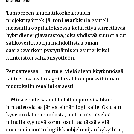
latausasema.
Tampereen ammattikorkeakoulun
projektityöntekijä
Toni Markkula
esitteli
messuilla oppilaitoksessa kehitettyä siirrettävää
hybridienergiavarastoa, joka yhdistää suuret akut
sähköverkkoon ja mahdollistaa oman
saarekeverkon pystyttämisen esimerkiksi
kiinteistön sähkönsyöttöön.
Periaatteessa – mutta ei vielä aivan käytännössä –
laitteet osaavat reagoida sähkön pörssihinnan
muutoksiin reaaliaikaisesti.
– Minä en ole saanut ladattua pörssisähkön
hintatietodataa järjestelmän logiikalle. Osittain
kyse on datan muodosta, mutta toistaiseksi
minulla syyttävä sormi osoittaa tässä vielä
enemmän omiin logiikkaohjelmoijan kykyihini,