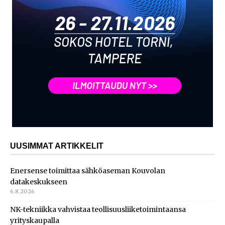
UUSIMMAT ARTIKKELIT
Enersense toimittaa sähköaseman Kouvolan
datakeskukseen
6.8.2026
NK-tekniikka vahvistaa teollisuusliiketoimintaansa
yrityskaupalla