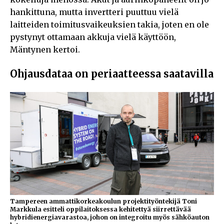
hankittuna, mutta invertteri puuttuu vielä
laitteiden toimitusvaikeuksien takia, joten en ole
pystynyt ottamaan akkuja vielä käyttöön,
Mäntynen kertoi.
Ohjausdataa on periaatteessa saatavilla
Tampereen ammattikorkeakoulun projektityöntekijä Toni
Markkula esitteli oppilaitoksessa kehitettyä siirrettävää
hybridienergiavarastoa, johon on integroitu myös sähköauton