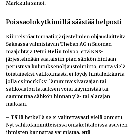
Markkula sanoi.
Poissaolokytkimillä säästää helposti
Kiinteistöautomaatiojärjestelmien ohjauslaitteita
Saksassa valmistavan Theben AG:n Suomen
maajohtaja
Petri Helin
toivoo, että KNX-
järjestelmään saataisiin pian sähkön hintaan
perustuva kulutuksenohjaustoiminto, mutta vielä
toistaiseksi valikoimasta ei löydy hintaleikkuria,
jolla esimerkiksi lämminvesivaraajan tai
sähköauton latauksen voisi käynnistää tai
sammuttaa sähkön hinnan ylä- tai alarajan
mukaan.
– Tällä hetkellä se ei valitettavasti vielä onnistu.
Nyt sähkölämmitteisissä omakotitaloissa asuvien
ihmisten kannattaa varmistaa, että