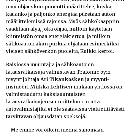
muu ohjauskomponentti määrittelee, koska,
kauanko ja paljonko energiaa puretaan auton
määrittelemissä rajoissa. Myös sähkökaappiin
vaaditaan älyä, joka ohjaa, milloin käytetään
kiinteistön omaa energiakiertoa, ja milloin
sähköauton akun purkua ohjataan esimerkiksi
yleisen sähköverkon puolelta, Kulkki kertoi.
Raisiossa muuntajia ja sähköautojen
latausratkaisuja valmistavan Trafomic oy:n
myyntijohtaja
Ari Tikankosken
ja myynti-
insinööri
Miikka Lehtisen
mukaan yhtiössä on
valmistauduttu kaksisuuntaisten
latausratkaisujen suunnitteluun, mutta
autovalmistajilta ei ole saatavissa vielä riittävästi
tarvittavan ohjausdatan speksejä.
– Me emme voi oikein mennä sanomaan