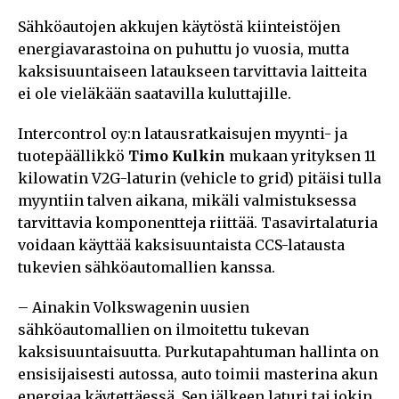
Sähköautojen akkujen käytöstä kiinteistöjen
energiavarastoina on puhuttu jo vuosia, mutta
kaksisuuntaiseen lataukseen tarvittavia laitteita
ei ole vieläkään saatavilla kuluttajille.
Intercontrol oy:n latausratkaisujen myynti- ja
tuotepäällikkö
Timo Kulkin
mukaan yrityksen 11
kilowatin V2G-laturin (vehicle to grid) pitäisi tulla
myyntiin talven aikana, mikäli valmistuksessa
tarvittavia komponentteja riittää. Tasavirtalaturia
voidaan käyttää kaksisuuntaista CCS-latausta
tukevien sähköautomallien kanssa.
– Ainakin Volkswagenin uusien
sähköautomallien on ilmoitettu tukevan
kaksisuuntaisuutta. Purkutapahtuman hallinta on
ensisijaisesti autossa, auto toimii masterina akun
energiaa käytettäessä. Sen jälkeen laturi tai jokin