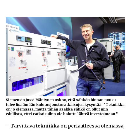
Siemensin Jussi Mäntynen uskoo, että sähkön hinnan nousu
tulee lisäämään kulutusjoustoratkaisujen kysyntää. ”Tekniikka
on jo olemassa, mutta tähän saakka sähkö on ollut niin
edullista, ettei ratkaisuihin ole haluttu lähteä investoimaan.”
– Tarvittava tekniikka on periaatteessa olemassa,