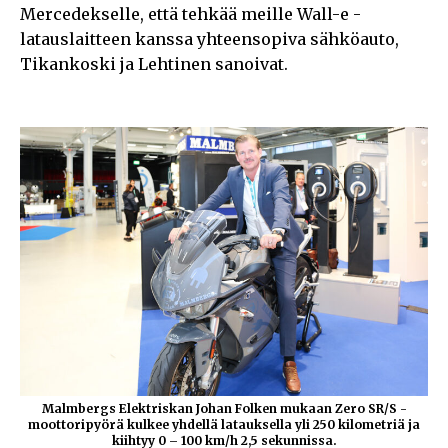
Mercedekselle, että tehkää meille Wall-e -
latauslaitteen kanssa yhteensopiva sähköauto,
Tikankoski ja Lehtinen sanoivat.
Malmbergs Elektriskan Johan Folken mukaan Zero SR/S -
moottoripyörä kulkee yhdellä latauksella yli 250 kilometriä ja
kiihtyy 0 – 100 km/h 2,5 sekunnissa.