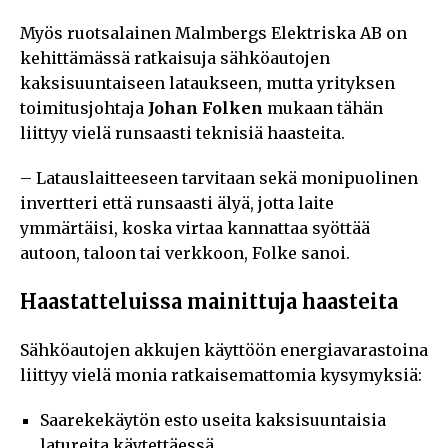
Myös ruotsalainen Malmbergs Elektriska AB on
kehittämässä ratkaisuja sähköautojen
kaksisuuntaiseen lataukseen, mutta yrityksen
toimitusjohtaja
Johan Folken
mukaan tähän
liittyy vielä runsaasti teknisiä haasteita.
– Latauslaitteeseen tarvitaan sekä monipuolinen
invertteri että runsaasti älyä, jotta laite
ymmärtäisi, koska virtaa kannattaa syöttää
autoon, taloon tai verkkoon, Folke sanoi.
Haastatteluissa mainittuja haasteita
Sähköautojen akkujen käyttöön energiavarastoina
liittyy vielä monia ratkaisemattomia kysymyksiä:
Saarekekäytön esto useita kaksisuuntaisia
latureita käytettäessä.