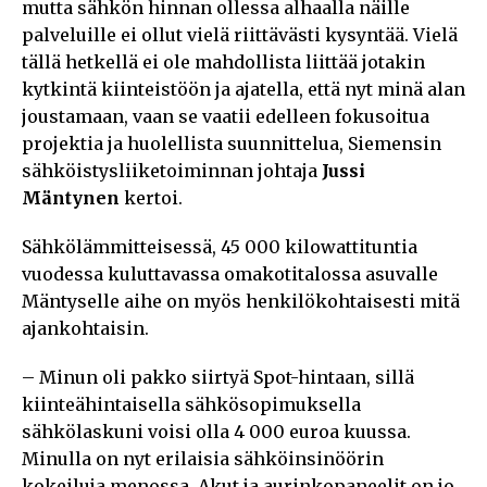
mutta sähkön hinnan ollessa alhaalla näille
palveluille ei ollut vielä riittävästi kysyntää. Vielä
tällä hetkellä ei ole mahdollista liittää jotakin
kytkintä kiinteistöön ja ajatella, että nyt minä alan
joustamaan, vaan se vaatii edelleen fokusoitua
projektia ja huolellista suunnittelua, Siemensin
sähköistysliiketoiminnan johtaja
Jussi
Mäntynen
kertoi.
Sähkölämmitteisessä, 45 000 kilowattituntia
vuodessa kuluttavassa omakotitalossa asuvalle
Mäntyselle aihe on myös henkilökohtaisesti mitä
ajankohtaisin.
– Minun oli pakko siirtyä Spot-hintaan, sillä
kiinteähintaisella sähkösopimuksella
sähkölaskuni voisi olla 4 000 euroa kuussa.
Minulla on nyt erilaisia sähköinsinöörin
kokeiluja menossa. Akut ja aurinkopaneelit on jo