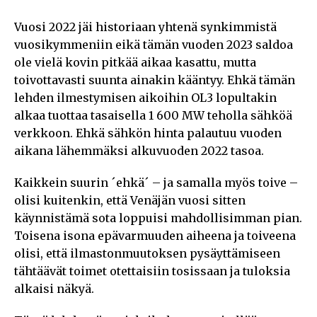
Vuosi 2022 jäi historiaan yhtenä synkimmistä
vuosikymmeniin eikä tämän vuoden 2023 saldoa
ole vielä kovin pitkää aikaa kasattu, mutta
toivottavasti suunta ainakin kääntyy. Ehkä tämän
lehden ilmestymisen aikoihin OL3 lopultakin
alkaa tuottaa tasaisella 1 600 MW teholla sähköä
verkkoon. Ehkä sähkön hinta palautuu vuoden
aikana lähemmäksi alkuvuoden 2022 tasoa.
Kaikkein suurin ´ehkä´ – ja samalla myös toive –
olisi kuitenkin, että Venäjän vuosi sitten
käynnistämä sota loppuisi mahdollisimman pian.
Toisena isona epävarmuuden aiheena ja toiveena
olisi, että ilmastonmuutoksen pysäyttämiseen
tähtäävät toimet otettaisiin tosissaan ja tuloksia
alkaisi näkyä.