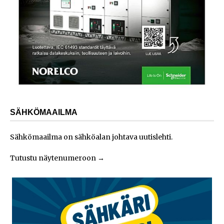
SÄHKÖMAAILMA
Sähkömaailma on sähköalan johtava uutislehti.
Tutustu näytenumeroon
→