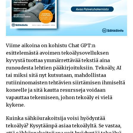
Viime aikoina on kohistu Chat GPT:n
esittelemästä avoimen tekoälysovelluksen
kyvystä tuottaa ymmärrettävää tekstiä aina
runoudesta lehtien pääkirjoituksiin. Tekoäly, AI
tai miksi sitä nyt kutsutaan, mahdollistaa
rutiininomaisten tehtävien siirtämisen ihmiseltä
koneelle ja sitä kautta resursseja voidaan
vapauttaa tekemiseen, johon tekoäly ei vielä
kykene.
Kuinka sähköurakoitsija voisi hyödyntää
tekoälyä? Kysytäänpä asiaa tekoälyltä. Se vastaa,
että sähköurakoitsijana voit hyödyntää tekoälyä