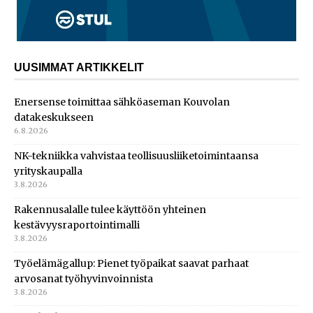
UUSIMMAT ARTIKKELIT
Enersense toimittaa sähköaseman Kouvolan
datakeskukseen
6.8.2026
NK-tekniikka vahvistaa teollisuusliiketoimintaansa
yrityskaupalla
3.8.2026
Rakennusalalle tulee käyttöön yhteinen
kestävyysraportointimalli
3.8.2026
Työelämägallup: Pienet työpaikat saavat parhaat
arvosanat työhyvinvoinnista
3.8.2026