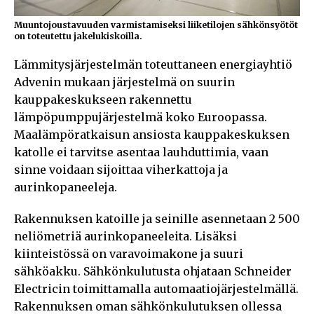
Muuntojoustavuuden varmistamiseksi liiketilojen sähkönsyötöt
on toteutettu jakelukiskoilla.
Lämmitysjärjestelmän toteuttaneen energiayhtiö
Advenin mukaan järjestelmä on suurin
kauppakeskukseen rakennettu
lämpöpumppujärjestelmä koko Euroopassa.
Maalämpöratkaisun ansiosta kauppakeskuksen
katolle ei tarvitse asentaa lauhduttimia, vaan
sinne voidaan sijoittaa viherkattoja ja
aurinkopaneeleja.
Rakennuksen katoille ja seinille asennetaan 2 500
neliömetriä aurinkopaneeleita. Lisäksi
kiinteistössä on varavoimakone ja suuri
sähköakku. Sähkönkulutusta ohjataan Schneider
Electricin toimittamalla automaatiojärjestelmällä.
Rakennuksen oman sähkönkulutuksen ollessa