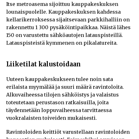
Itse metroasema sijoittuu kauppakeskuksen
lounaispuolelle. Kauppakeskuksen kahdessa
kellarikerroksessa sijaitsevaan parkkihalliin on
rakennettu 1 300 pysäköintipaikkaa. Näistä lähes
150 on varustettu sähköautojen latauspisteillä.
Latauspisteistä kymmenen on pikalatureita.
Liiketilat kalustoidaan
Uuteen kauppakeskukseen tulee noin sata
erilaista myymälää ja suuri määrä ravintoloita.
Alkuvaiheessa tilojen sähköistys ja valaistus
toteutetaan perustason ratkaisuilla, joita
täydennetään loppuvaiheessa tarvittaessa
vuokralaisten toiveiden mukaisesti.
Ravintoloiden keittiöt varustellaan ravintoloiden