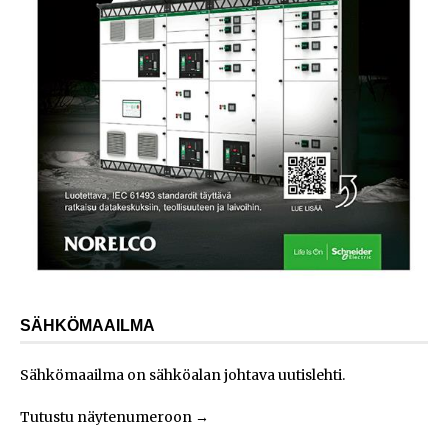
SÄHKÖMAAILMA
Sähkömaailma on sähköalan johtava uutislehti.
Tutustu näytenumeroon
→