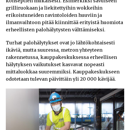
konseptien mukaisesti. Esimerkiksi savuiseen
grilliruokaan ja liekitettyihin wokkeihin
erikoistuneiden ravintoloiden huuviin ja
ilmanvaihtoon pitää kiinnittää erityistä huomiota
erheellisten palohälytysten välttämiseksi.
Turhat palohälytykset ovat jo lähtökohtaisesti
ikäviä, mutta suuressa, metron yhteyteen
rakennetussa, kauppakeskuksessa erheellisen
hälytyksen vaikutukset kasvavat nopeasti
mittaluokkaa suuremmiksi. Kauppakeskukseen
odotetaan tulevan päivittäin yli 20 000 kävijää.