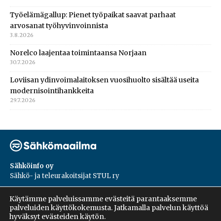
Työelämägallup: Pienet työpaikat saavat parhaat
arvosanat työhyvinvoinnista
3.8.2026
Norelco laajentaa toimintaansa Norjaan
30.7.2026
Loviisan ydinvoimalaitoksen vuosihuolto sisältää useita
modernisointihankkeita
29.7.2026
Sähköinfo oy
Sähkö- ja teleurakoitsijat STUL ry
PL 55, 02601, Espoo
Käytämme palveluissamme evästeitä parantaaksemme
Harakantie 18 B
palveluiden käyttökokemusta. Jatkamalla palvelun käyttöä
09 5476 1422
hyväksyt evästeiden käytön.