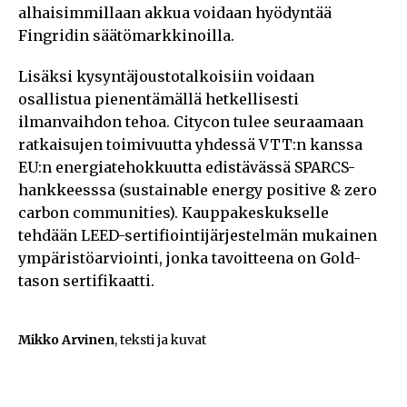
alhaisimmillaan akkua voidaan hyödyntää
Fingridin säätömarkkinoilla.
Lisäksi kysyntäjoustotalkoisiin voidaan
osallistua pienentämällä hetkellisesti
ilmanvaihdon tehoa. Citycon tulee seuraamaan
ratkaisujen toimivuutta yhdessä VTT:n kanssa
EU:n energiatehokkuutta edistävässä SPARCS-
hankkeesssa (sustainable energy positive & zero
carbon communities). Kauppakeskukselle
tehdään LEED-sertifiointijärjestelmän mukainen
ympäristöarviointi, jonka tavoitteena on Gold-
tason sertifikaatti.
Mikko Arvinen
, teksti ja kuvat