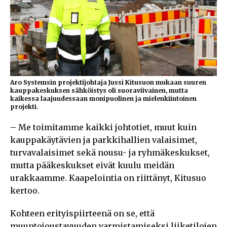
Aro Systemsin projektijohtaja Jussi Kitusuon mukaan suuren
kauppakeskuksen sähköistys oli suoraviivainen, mutta
kaikessa laajuudessaan monipuolinen ja mielenkiintoinen
projekti.
– Me toimitamme kaikki johtotiet, muut kuin
kauppakäytävien ja parkkihallien valaisimet,
turvavalaisimet sekä nousu- ja ryhmäkeskukset,
mutta pääkeskukset eivät kuulu meidän
urakkaamme. Kaapelointia on riittänyt, Kitusuo
kertoo.
Kohteen erityispiirteenä on se, että
muuntojoustavuuden varmistamiseksi liiketilojen