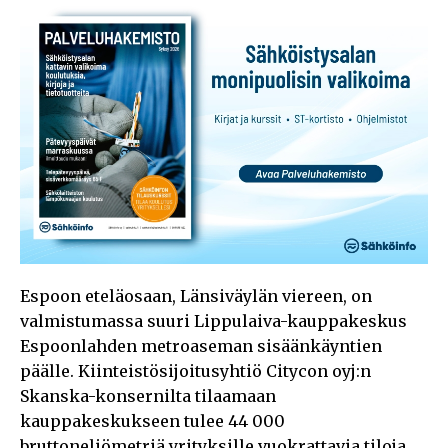
Espoon eteläosaan, Länsiväylän viereen, on
valmistumassa suuri Lippulaiva-kauppakeskus
Espoonlahden metroaseman sisäänkäyntien
päälle. Kiinteistösijoitusyhtiö Citycon oyj:n
Skanska-konsernilta tilaamaan
kauppakeskukseen tulee 44 000
bruttoneliömetriä yrityksille vuokrattavia tiloja.