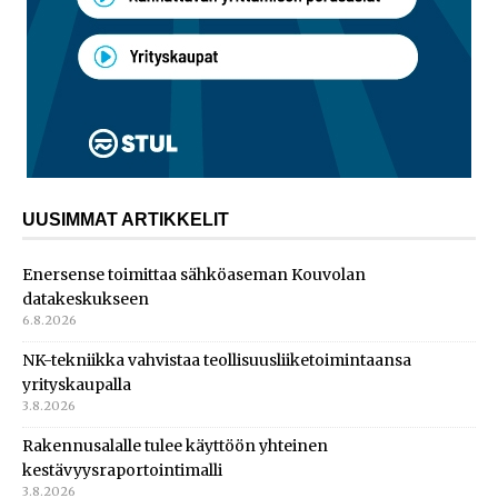
UUSIMMAT ARTIKKELIT
Enersense toimittaa sähköaseman Kouvolan
datakeskukseen
6.8.2026
NK-tekniikka vahvistaa teollisuusliiketoimintaansa
yrityskaupalla
3.8.2026
Rakennusalalle tulee käyttöön yhteinen
kestävyysraportointimalli
3.8.2026