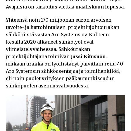
Avajaisia on tarkoitus viettää maaliskuun lopussa.
Yhteensä noin 170 miljoonan euron arvoisen,
tavoite- ja kattohintaisen, projektinjohtourakan
sähkötöistä vastaa Aro Systems oy. Kohteen
kesällä 2020 alkaneet sähkötyöt ovat
viimeistelyvaiheessa. Sähköurakan
projektijohtajana toimivan
Jussi Kitusuon
mukaan urakka on työllistänyt päivittäin reilu 40
Aro Systemsin sähköasentajaa ja toimihenkilöä,
eli noin puolet yrityksen pääkaupunkiseudun
sähköpuolen asennusvahvuudesta.