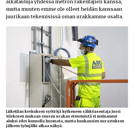
aikatauluja yhdessä metron rakentajien kanssa,
mutta muuten emme ole olleet heidän kanssaan
juurikaan tekemisissä oman urakkamme osalta.
Liiketilan keskuksen syöttöjä kytkeneen sähköasentaja Jussi
Siiskosen mukaan suuren urakan etenemistä ei meinannut
aluksi edes kunnolla huomata, mutta kuukausien uurastuksen
jälkeen työnjälki alkaa näkyä.