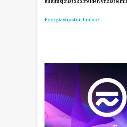
kulutusjoustokohteiden yhdistelmi
Energiaviraston tiedote