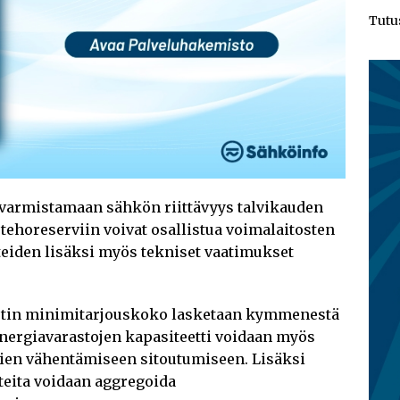
Tutu
 varmistamaan sähkön riittävyys talvikauden
tehoreserviin voivat osallistua voimalaitosten
eiden lisäksi myös tekniset vaatimukset
eetin minimitarjouskoko lasketaan kymmenestä
nergiavarastojen kapasiteetti voidaan myös
ien vähentämiseen sitoutumiseen. Lisäksi
teita voidaan aggregoida