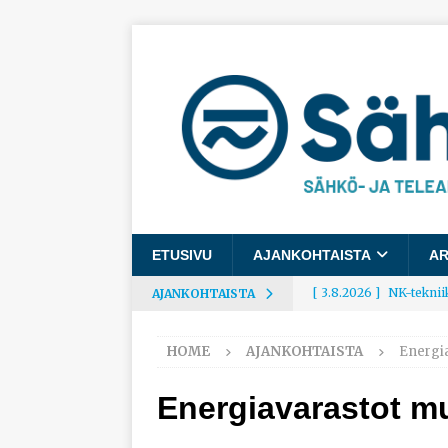
ETUSIVU
AJANKOHTAISTA
AR
[ 3.8.2026 ]
NK-teknii
AJANKOHTAISTA
AJANKOHTAISTA
HOME
AJANKOHTAISTA
Energi
[ 3.8.2026 ]
Rakennusa
AJANKOHTAISTA
Energiavarastot m
[ 3.8.2026 ]
Työelämäg