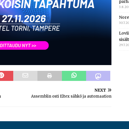
parh
3.8.2
Nore
30.7.2
Lovi
sisä
29.7.2
NEXT
n
Assemblin osti Eltex sähkö ja automaation