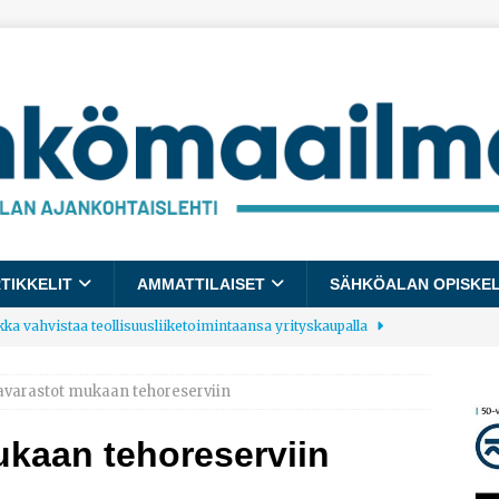
TIKKELIT
AMMATTILAISET
SÄHKÖALAN OPISKE
kka vahvistaa teollisuusliiketoimintaansa yrityskaupalla
avarastot mukaan tehoreserviin
lalle tulee käyttöön yhteinen kestävyysraportointimalli
ukaan tehoreserviin
allup: Pienet työpaikat saavat parhaat arvosanat