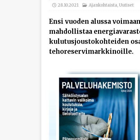
työhyvinvoinnista
28.10.2021
Ajankohtaista
,
Uutiset
[ 30.7.2026 ]
Norelco 
Ensi vuoden alussa voimaan
[ 29.7.2026 ]
Loviisan 
mahdollistaa energiavarast
modernisointihankke
kulutusjoustokohteiden os
[ 6.8.2026 ]
Enersens
tehoreservimarkkinoille.
AJANKOHTAISTA