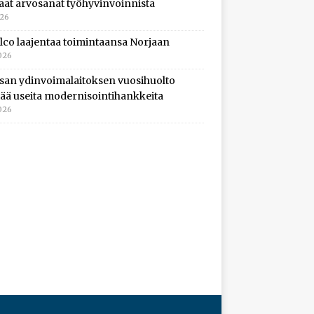
aat arvosanat työhyvinvoinnista
026
lco laajentaa toimintaansa Norjaan
026
isan ydinvoimalaitoksen vuosihuolto
ltää useita modernisointihankkeita
026