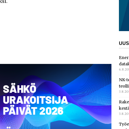
ksi.
UUS
Ener
data
6.8.2
NK-t
teoll
3.8.2
Rake
kest
3.8.2
Työe