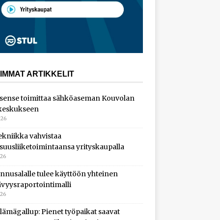
IMMAT ARTIKKELIT
sense toimittaa sähköaseman Kouvolan
keskukseen
026
ekniikka vahvistaa
isuusliiketoimintaansa yrityskaupalla
026
nnusalalle tulee käyttöön yhteinen
ävyysraportointimalli
026
lämägallup: Pienet työpaikat saavat