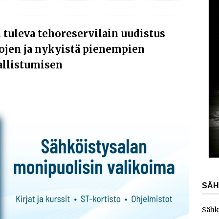
AJANKOHTAISTA
laajentaa toimintaansa Norjaan
AJANKOHTAISTA
 tuleva tehoreservilain uudistus
ydinvoimalaitoksen vuosihuolto sisältää useita
ojen ja nykyistä pienempien
ita
AJANKOHTAISTA
allistumisen
e toimittaa sähköaseman Kouvolan datakeskukseen
SÄH
Sähk