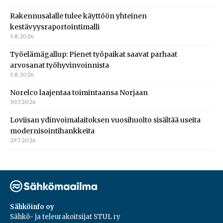
Rakennusalalle tulee käyttöön yhteinen
kestävyysraportointimalli
3.8.2026
Työelämägallup: Pienet työpaikat saavat parhaat
arvosanat työhyvinvoinnista
3.8.2026
Norelco laajentaa toimintaansa Norjaan
30.7.2026
Loviisan ydinvoimalaitoksen vuosihuolto sisältää useita
modernisointihankkeita
29.7.2026
Sähköinfo oy
Sähkö- ja teleurakoitsijat STUL ry