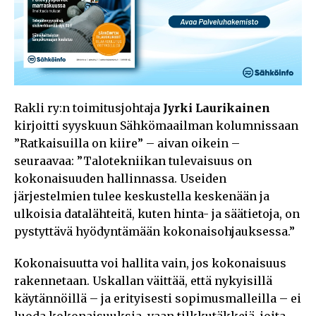
Rakli ry:n toimitusjohtaja
Jyrki Laurikainen
kirjoitti syyskuun Sähkömaailman kolumnissaan
”Ratkaisuilla on kiire” – aivan oikein –
seuraavaa: ”Talotekniikan tulevaisuus on
kokonaisuuden hallinnassa. Useiden
järjestelmien tulee keskustella keskenään ja
ulkoisia datalähteitä, kuten hinta- ja säätietoja, on
pystyttävä hyödyntämään kokonaisohjauksessa.”
Kokonaisuutta voi hallita vain, jos kokonaisuus
rakennetaan. Uskallan väittää, että nykyisillä
käytännöillä – ja erityisesti sopimusmalleilla – ei
luoda kokonaisuuksia, vaan tilkkutäkkejä, joita