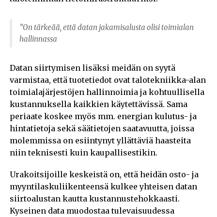
”On tärkeää, että datan jakamisalusta olisi toimialan
hallinnassa
Datan siirtymisen lisäksi meidän on syytä
varmistaa, että tuotetiedot ovat talotekniikka-alan
toimialajärjestöjen hallinnoimia ja kohtuullisella
kustannuksella kaikkien käytettävissä. Sama
periaate koskee myös mm. energian kulutus- ja
hintatietoja sekä säätietojen saatavuutta, joissa
molemmissa on esiintynyt yllättäviä haasteita
niin teknisesti kuin kaupallisestikin.
Urakoitsijoille keskeistä on, että heidän osto- ja
myyntilaskuliikenteensä kulkee yhteisen datan
siirtoalustan kautta kustannustehokkaasti.
Kyseinen data muodostaa tulevaisuudessa