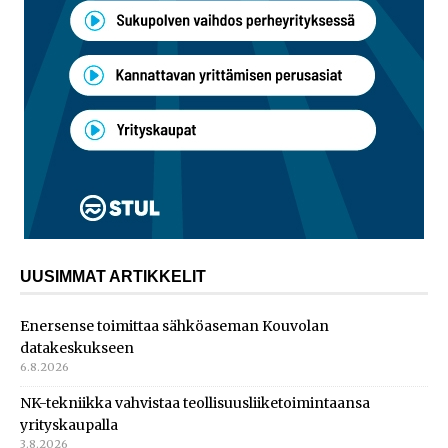
UUSIMMAT ARTIKKELIT
Enersense toimittaa sähköaseman Kouvolan
datakeskukseen
6.8.2026
NK-tekniikka vahvistaa teollisuusliiketoimintaansa
yrityskaupalla
3.8.2026