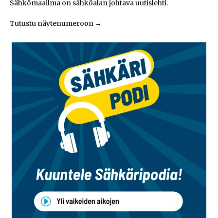
Sähkömaailma on sähköalan johtava uutislehti.
Tutustu näytenumeroon
→