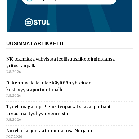
UUSIMMAT ARTIKKELIT
NK-tekniikka vahvistaa teollisuusliiketoimintaansa
yrityskaupalla
3.8.2026
Rakennusalalle tulee käyttöön yhteinen
kestävyysraportointimalli
3.8.2026
Työelämägallup: Pienet työpaikat saavat parhaat
arvosanat työhyvinvoinnista
3.8.2026
Norelco laajentaa toimintaansa Norjaan
30.7.2026