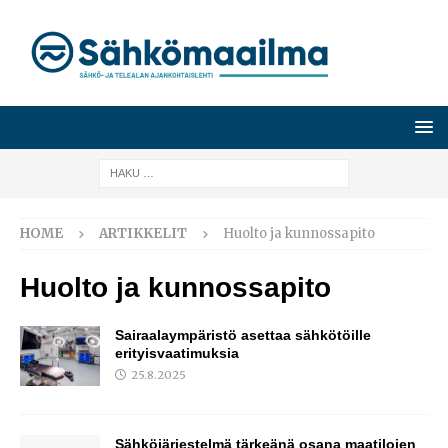
HOME
ARTIKKELIT
Huolto ja kunnossapito
Huolto ja kunnossapito
Sairaalaympäristö asettaa sähkötöille
erityisvaatimuksia
25.8.2025
Sähköjärjestelmä tärkeänä osana maatilojen