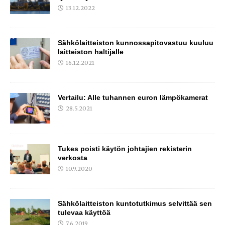
13.12.2022
Sähkölaitteiston kunnossapitovastuu kuuluu
laitteiston haltijalle
16.12.2021
Vertailu: Alle tuhannen euron lämpökamerat
28.5.2021
Tukes poisti käytön johtajien rekisterin
verkosta
10.9.2020
Sähkölaitteiston kuntotutkimus selvittää sen
tulevaa käyttöä
7.6.2019