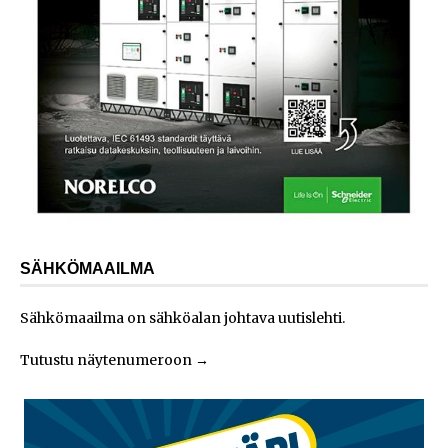
SÄHKÖMAAILMA
Sähkömaailma on sähköalan johtava uutislehti.
Tutustu näytenumeroon
→