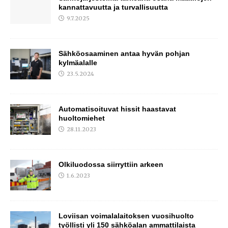
kannattavuutta ja turvallisuutta
9.7.2025
Sähköosaaminen antaa hyvän pohjan
kylmäalalle
23.5.2024
Automatisoituvat hissit haastavat
huoltomiehet
28.11.2023
Olkiluodossa siirryttiin arkeen
1.6.2023
Loviisan voimalalaitoksen vuosihuolto
työllisti yli 150 sähköalan ammattilaista