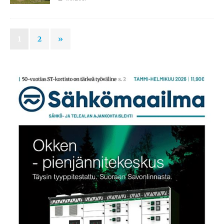
1
2
»