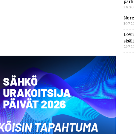
parh
3.8.2
Nore
30.7.2
Lovi
sisä
29.7.2