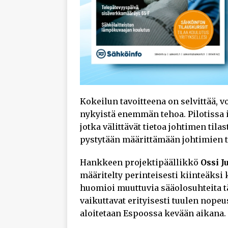
Kokeilun tavoitteena on selvittää, 
nykyistä enemmän tehoa. Pilotissa 
jotka välittävät tietoa johtimen tilas
pystytään määrittämään johtimien t
Hankkeen projektipäällikkö
Ossi J
määritelty perinteisesti kiinteäksi k
huomioi muuttuvia sääolosuhteita t
vaikuttavat erityisesti tuulen nope
aloitetaan Espoossa kevään aikana.