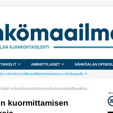
TIKKELIT
AMMATTILAISET
SÄHKÖALAN OPISKE
kka vahvistaa teollisuusliiketoimintaansa yrityskaupalla
tutkii verkon kuormittamisen lisäysmahdollisuuksia
lalle tulee käyttöön yhteinen kestävyysraportointimalli
on kuormittamisen
allup: Pienet työpaikat saavat parhaat arvosanat