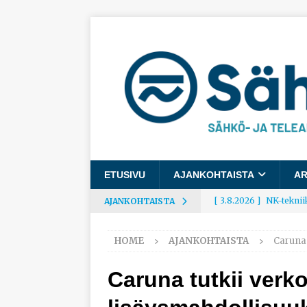
ETUSIVU
AJANKOHTAISTA
AR
[ 3.8.2026 ]
NK-teknii
AJANKOHTAISTA
AJANKOHTAISTA
HOME
AJANKOHTAISTA
Caruna 
[ 3.8.2026 ]
Rakennusa
AJANKOHTAISTA
Caruna tutkii verk
[ 3.8.2026 ]
Työelämäg