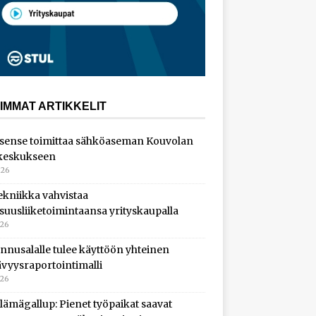
IMMAT ARTIKKELIT
sense toimittaa sähköaseman Kouvolan
keskukseen
026
ekniikka vahvistaa
isuusliiketoimintaansa yrityskaupalla
026
nnusalalle tulee käyttöön yhteinen
ävyysraportointimalli
026
lämägallup: Pienet työpaikat saavat