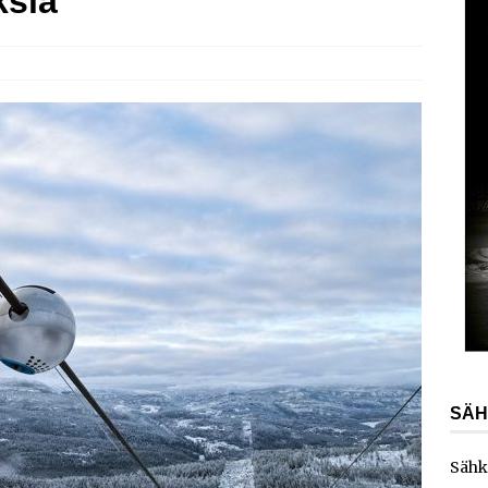
ksia
AJANKOHTAISTA
laajentaa toimintaansa Norjaan
AJANKOHTAISTA
ydinvoimalaitoksen vuosihuolto sisältää useita
ita
AJANKOHTAISTA
e toimittaa sähköaseman Kouvolan datakeskukseen
SÄH
Sähk