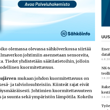
UUS
voiko olemassa olevassa sähköverkossa siirtää
Ener
data
ilmaverkon johtimiin asennetaan sensoreita,
6.8.2
ta. Tiedot yhdistetään säätilatietoihin, jolloin
odellinen kuormitettavuus.
NK-t
teoll
uujärven
mukaan johdon kuormitettavuus on
3.8.2
esä- ja talviolosuhteisiin. Kiinteät rajat eivät
Rake
äysmääräisesti. Johtimien kuormitettavuuteen
kest
us ja suunta sekä ympäristön lämpötila. Kokeilu
3.8.2
Työe