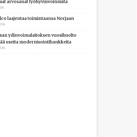
aat arvosanat työhyvinvoinnista
026
lco laajentaa toimintaansa Norjaan
026
isan ydinvoimalaitoksen vuosihuolto
ltää useita modernisointihankkeita
026