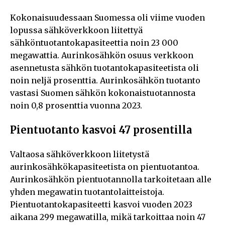
Kokonaisuudessaan Suomessa oli viime vuoden
lopussa sähköverkkoon liitettyä
sähköntuotantokapasiteettia noin 23 000
megawattia. Aurinkosähkön osuus verkkoon
asennetusta sähkön tuotantokapasiteetista oli
noin neljä prosenttia. Aurinkosähkön tuotanto
vastasi Suomen sähkön kokonaistuotannosta
noin 0,8 prosenttia vuonna 2023.
Pientuotanto kasvoi 47 prosentilla
Valtaosa sähköverkkoon liitetystä
aurinkosähkökapasiteetista on pientuotantoa.
Aurinkosähkön pientuotannolla tarkoitetaan alle
yhden megawatin tuotantolaitteistoja.
Pientuotantokapasiteetti kasvoi vuoden 2023
aikana 299 megawatilla, mikä tarkoittaa noin 47