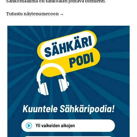
Sähkömaailma on sähköalan johtava uutislehti.
Tutustu näytenumeroon
→