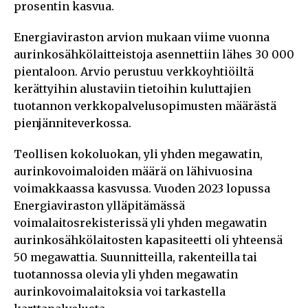
prosentin kasvua.
Energiaviraston arvion mukaan viime vuonna
aurinkosähkölaitteistoja asennettiin lähes 30 000
pientaloon. Arvio perustuu verkkoyhtiöiltä
kerättyihin alustaviin tietoihin kuluttajien
tuotannon verkkopalvelusopimusten määrästä
pienjänniteverkossa.
Teollisen kokoluokan, yli yhden megawatin,
aurinkovoimaloiden määrä on lähivuosina
voimakkaassa kasvussa. Vuoden 2023 lopussa
Energiaviraston ylläpitämässä
voimalaitosrekisterissä yli yhden megawatin
aurinkosähkölaitosten kapasiteetti oli yhteensä
50 megawattia. Suunnitteilla, rakenteilla tai
tuotannossa olevia yli yhden megawatin
aurinkovoimalaitoksia voi tarkastella