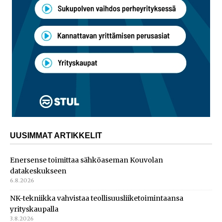
UUSIMMAT ARTIKKELIT
Enersense toimittaa sähköaseman Kouvolan
datakeskukseen
6.8.2026
NK-tekniikka vahvistaa teollisuusliiketoimintaansa
yrityskaupalla
3.8.2026