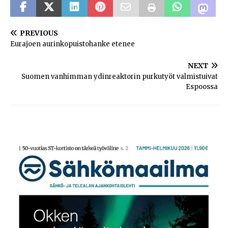
PREVIOUS
Eurajoen aurinkopuistohanke etenee
NEXT
Suomen vanhimman ydinreaktorin purkutyöt valmistuivat
Espoossa