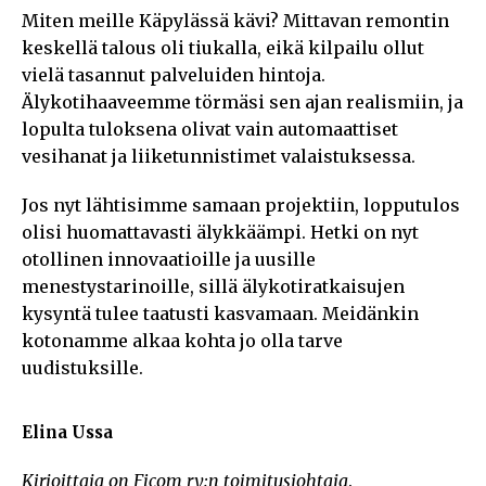
Miten meille Käpylässä kävi? Mittavan remontin
keskellä talous oli tiukalla, eikä kilpailu ollut
vielä tasannut palveluiden hintoja.
Älykotihaaveemme törmäsi sen ajan realismiin, ja
lopulta tuloksena olivat vain automaattiset
vesihanat ja liiketunnistimet valaistuksessa.
Jos nyt lähtisimme samaan projektiin, lopputulos
olisi huomattavasti älykkäämpi. Hetki on nyt
otollinen innovaatioille ja uusille
menestystarinoille, sillä älykotiratkaisujen
kysyntä tulee taatusti kasvamaan. Meidänkin
kotonamme alkaa kohta jo olla tarve
uudistuksille.
Elina Ussa
Kirjoittaja on Ficom ry:n toimitusjohtaja
.