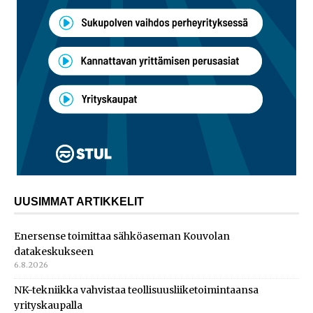
UUSIMMAT ARTIKKELIT
Enersense toimittaa sähköaseman Kouvolan
datakeskukseen
6.8.2026
NK-tekniikka vahvistaa teollisuusliiketoimintaansa
yrityskaupalla