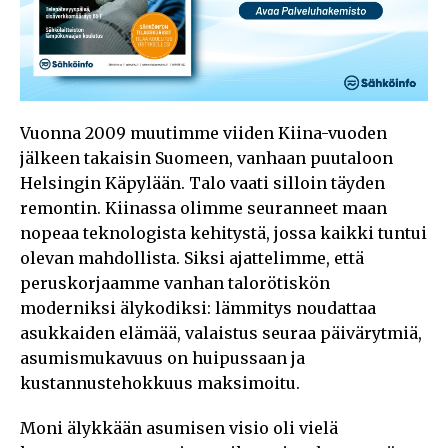
Vuonna 2009 muutimme viiden Kiina-vuoden
jälkeen takaisin Suomeen, vanhaan puutaloon
Helsingin Käpylään. Talo vaati silloin täyden
remontin. Kiinassa olimme seuranneet maan
nopeaa teknologista kehitystä, jossa kaikki tuntui
olevan mahdollista. Siksi ajattelimme, että
peruskorjaamme vanhan talorötiskön
moderniksi älykodiksi: lämmitys noudattaa
asukkaiden elämää, valaistus seuraa päivärytmiä,
asumismukavuus on huipussaan ja
kustannustehokkuus maksimoitu.
Moni älykkään asumisen visio oli vielä