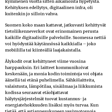
kymmenen vuotta sitten aikamoista hypetystä.
Kehityksen edellytys, digitaalinen infra, oli
kuitenkin jo silloin vahva.
Suomen koko maan kattavat, jatkuvasti kehittyvät
tietoliikenneverkot ovat erinomainen perusta
kaikille digitaalisille palveluille. Suomessa nettiä
voi hyödyntää käytännössä kaikkialla – joko
mobiililla tai kiinteällä laajakaistalla.
Älykodit ovat kehittyneet viime vuosina
harppauksin. Eri laitteet kommunikoivat
keskenään, ja monia kodin toimintoja voi ohjata
äänellä tai etänä puhelimella. Sähkölaitteita,
valaistusta, lämpötilaa, sisäilmaa ja liikkumista
kodissa seuraavat etäohjattavat
hälytysjärjestelmät tuovat kustannus- ja
energiatehokkuuden lisäksi myös turvaa. Kun
tietää, että astianpesukoneen vesivuotosuoja