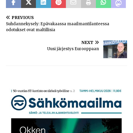
PREVIOUS
Suhdannekysely: Epävakaassa maailmantilanteessa
odotukset ovat maltillisia
NEXT
Uusi järjestys Eurooppaan