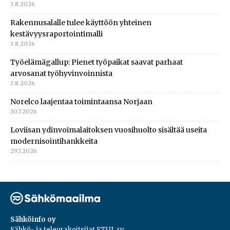
3.8.2026
Rakennusalalle tulee käyttöön yhteinen
kestävyysraportointimalli
3.8.2026
Työelämägallup: Pienet työpaikat saavat parhaat
arvosanat työhyvinvoinnista
3.8.2026
Norelco laajentaa toimintaansa Norjaan
30.7.2026
Loviisan ydinvoimalaitoksen vuosihuolto sisältää useita
modernisointihankkeita
29.7.2026
Sähköinfo oy
Sähkö- ja teleurakoitsijat STUL ry