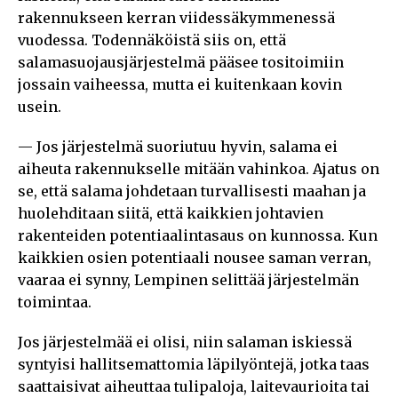
rakennukseen kerran viidessäkymmenessä
vuodessa. Todennäköistä siis on, että
salamasuojausjärjestelmä pääsee tositoimiin
jossain vaiheessa, mutta ei kuitenkaan kovin
usein.
— Jos järjestelmä suoriutuu hyvin, salama ei
aiheuta rakennukselle mitään vahinkoa. Ajatus on
se, että salama johdetaan turvallisesti maahan ja
huolehditaan siitä, että kaikkien johtavien
rakenteiden potentiaalintasaus on kunnossa. Kun
kaikkien osien potentiaali nousee saman verran,
vaaraa ei synny, Lempinen selittää järjestelmän
toimintaa.
Jos järjestelmää ei olisi, niin salaman iskiessä
syntyisi hallitsemattomia läpilyöntejä, jotka taas
saattaisivat aiheuttaa tulipaloja, laitevaurioita tai