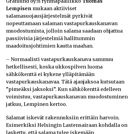
Granlund oy:n ryhmäpäällikkö
Tuomas
Lempisen
mukaan aktiiviset
salamasuojausjärjestelmät pyrkivät
nopeuttamaan salaman vastapurkauskanavan
muodostumista, jolloin salama saadaan ohjattua
passiivisia järjestelmiä hallitummin
maadoitusjohtimien kautta maahan.
– Normaalisti vastapurkauskanava sammuu
hetkellisesti, koska ukkospilven luoma
sähkökenttä ei kykene ylläpitämään
vastapurkauskanavaa. Tätä ajanjaksoa kutsutaan
”pimeäksi jaksoksi”. Kun sähkökenttä edelleen
voimistuu, vastapurkauskanavan muodostuminen
jatkuu, Lempinen kertoo.
Salamat iskevät rakennuksiin erittäin harvoin.
Esimerkiksi Helsingin Lastensairaan kohdalla on
laskettu, että salama tulee iskemään