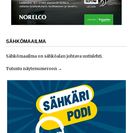
SÄHKÖMAAILMA
Sähkömaailma on sähköalan johtava uutislehti.
Tutustu näytenumeroon
→