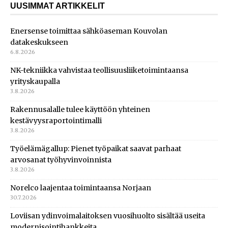
UUSIMMAT ARTIKKELIT
Enersense toimittaa sähköaseman Kouvolan
datakeskukseen
6.8.2026
NK-tekniikka vahvistaa teollisuusliiketoimintaansa
yrityskaupalla
3.8.2026
Rakennusalalle tulee käyttöön yhteinen
kestävyysraportointimalli
3.8.2026
Työelämägallup: Pienet työpaikat saavat parhaat
arvosanat työhyvinvoinnista
3.8.2026
Norelco laajentaa toimintaansa Norjaan
30.7.2026
Loviisan ydinvoimalaitoksen vuosihuolto sisältää useita
modernisointihankkeita