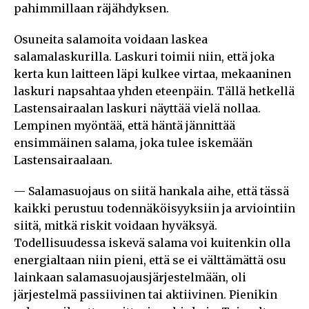
pahimmillaan räjähdyksen.
Osuneita salamoita voidaan laskea
salamalaskurilla. Laskuri toimii niin, että joka
kerta kun laitteen läpi kulkee virtaa, mekaaninen
laskuri napsahtaa yhden eteenpäin. Tällä hetkellä
Lastensairaalan laskuri näyttää vielä nollaa.
Lempinen myöntää, että häntä jännittää
ensimmäinen salama, joka tulee iskemään
Lastensairaalaan.
— Salamasuojaus on siitä hankala aihe, että tässä
kaikki perustuu todennäköisyyksiin ja arviointiin
siitä, mitkä riskit voidaan hyväksyä.
Todellisuudessa iskevä salama voi kuitenkin olla
energialtaan niin pieni, että se ei välttämättä osu
lainkaan salamasuojausjärjestelmään, oli
järjestelmä passiivinen tai aktiivinen. Pienikin